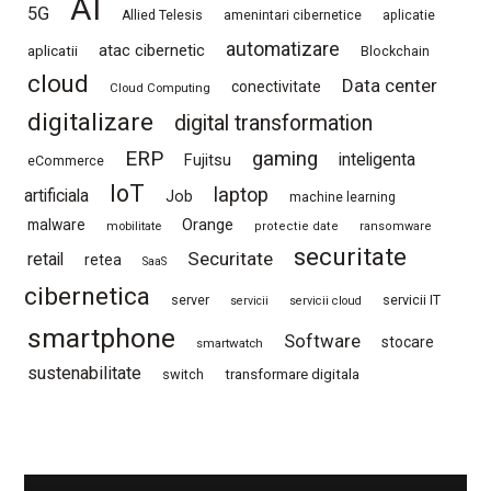
AI
5G
Allied Telesis
amenintari cibernetice
aplicatie
automatizare
atac cibernetic
aplicatii
Blockchain
cloud
Data center
conectivitate
Cloud Computing
digitalizare
digital transformation
ERP
gaming
Fujitsu
inteligenta
eCommerce
IoT
laptop
artificiala
Job
machine learning
Orange
malware
mobilitate
protectie date
ransomware
securitate
Securitate
retail
retea
SaaS
cibernetica
server
servicii IT
servicii
servicii cloud
smartphone
Software
stocare
smartwatch
sustenabilitate
switch
transformare digitala