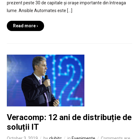
prezent peste 30 de capitale și orașe importante din întreaga
lume. Ansible Automates este […]
Read more ›
Veracomp: 12 ani de distribuție de
soluții IT
October 3, 2019
by
clubitc
in
Evenimente
Comments are