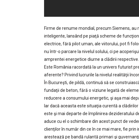
Firme de renume mondial, precum Siemens, au mer
inteligente, lansând pe piaţă scheme de funcţiona
electrice, fără pilot uman, ale viitorului, pot fi f
nu într-o parcare la nivelul solului, ci pe acoperişul
amprentei energetice diurne a clădirii respective.
Este România racordată la un univers futurist precu
aferente? Privind lucrurile la nivelul realităţii î
În Bucureşti, de pildă, continuă să se construiască
fundaţii de beton, fără o viziune legată de element
reducere a consumului energetic, şi aşa mai dep
Iar dacă aceasta este situaţia curentă a clădirilor
este şi mai departe de împlinirea dezideratului de
aduce cu el o schimbare din acest punct de vedere
clienţilor în număr din ce în ce mai mare, fie pr
arestează pe bandă rulantă primari şi guvernanţi