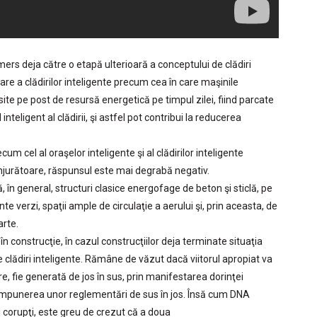
s deja către o etapă ulterioară a conceptului de clădiri
re a clădirilor inteligente precum cea în care maşinile
olosite pe post de resursă energetică pe timpul zilei, fiind parcate
 inteligent al clădirii, şi astfel pot contribui la reducerea
m cel al oraşelor inteligente şi al clădirilor inteligente
nconjurătoare, răspunsul este mai degrabă negativ.
, în general, structuri clasice energofage de beton şi sticlă, pe
e verzi, spaţii ample de circulaţie a aerului şi, prin aceasta, de
arte.
 în construcţie, în cazul construcţiilor deja terminate situaţia
 clădiri inteligente. Rămâne de văzut dacă viitorul apropiat va
, fie generată de jos în sus, prin manifestarea dorinţei
in impunerea unor reglementări de sus în jos. Însă cum DNA
 corupţi, este greu de crezut că a doua