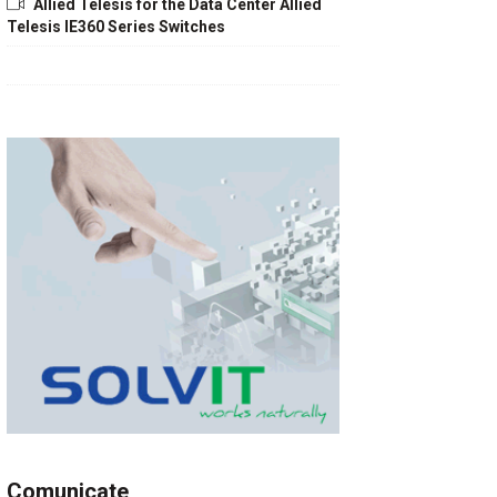
Allied Telesis for the Data Center Allied
Telesis IE360 Series Switches
Comunicate