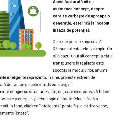
Acest fapt arată că un
asemenea concept, despre
care se vorbeşte de aproape o
generaţie, este încă la început,
în faza de potenţial.
De ce se petrece aşa ceva?
Răspunsul este relativ simplu. Ca
şi în cazul unui alt concept a cărui
transpunere în realitate este
socotită la modul viitor, anume
irile inteligente reprezintă, în sine, proiecte extrem de
tă de factori de cele mai diverse origini.
 minte imagini cu structuri zvelte, noi, care încorporează tot ce
sire a energiei şi tehnologie de toate felurile, însă o
i. În fond, clădirea “inteligentă” poate fi şi o clădire veche,
emente “isteţe”.