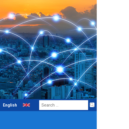
Search
English
for: