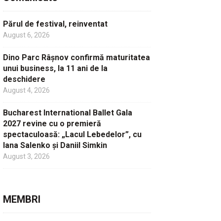
Părul de festival, reinventat
August 6, 2026
Dino Parc Râșnov confirmă maturitatea
unui business, la 11 ani de la
deschidere
August 4, 2026
Bucharest International Ballet Gala
2027 revine cu o premieră
spectaculoasă: „Lacul Lebedelor”, cu
Iana Salenko și Daniil Simkin
August 3, 2026
MEMBRI