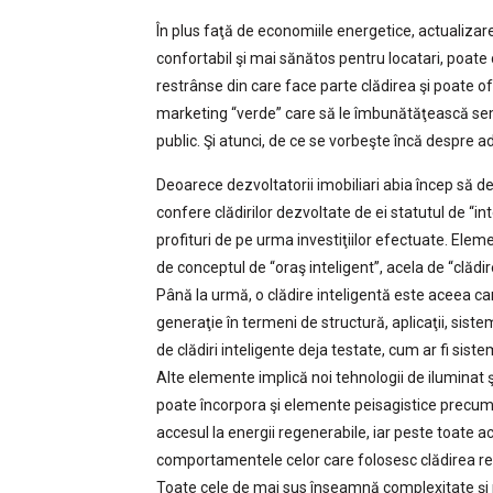
În plus faţă de economiile energetice, actualizar
confortabil şi mai sănătos pentru locatari, poate co
restrânse din care face parte clădirea şi poate of
marketing “verde” care să le îmbunătăţească semn
public. Şi atunci, de ce se vorbeşte încă despre ad
Deoarece dezvoltatorii imobiliari abia încep să 
confere clădirilor dezvoltate de ei statutul de “in
profituri de pe urma investiţiilor efectuate. Elem
de conceptul de “oraş inteligent”, acela de “clădi
Până la urmă, o clădire inteligentă este aceea ca
generaţie în termeni de structură, aplicaţii, sistem
de clădiri inteligente deja testate, cum ar fi sist
Alte elemente implică noi tehnologii de iluminat ş
poate încorpora şi elemente peisagistice precum a
accesul la energii regenerabile, iar peste toate a
comportamentele celor care folosesc clădirea re
Toate cele de mai sus înseamnă complexitate şi 