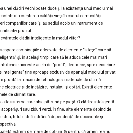
ea unei clădiri vechi poate duce şi la existenţa unui mediu mai
ntribui la creşterea calităţii vieţii în cadrul comunităţii
eri companiilor care îşi au sediul acolo un instrument de
ificativ profilul
evăratele clădiri inteligente la modul viitor?
descopere combinaţiile adecvate de elemente “isteţe” care să
teligentă” şi, în acelaşi timp, care să le aducă cele mai mari
entul cheie aici este acela de “profit”, deoarece, spre deosebire
re inteligentă” ţine aproape exclusiv de apanajul mediului privat.
re profită la maxim de tehnologii şi materiale de ultimă
e electrice şi de încălzire, instalaţii şi dotări. Există elemente
emele de climatizare.
i alte sisteme care abia pătrund pe piaţă. O clădire inteligentă
coperişuri sau ziduri verzi. În fine, alte elemente depind de
cestea, totul este în strânsă dependenţă de obiceiurile şi
spectivă.
paletă extrem de mare de opţiuni. Şi pentru că omenirea nu