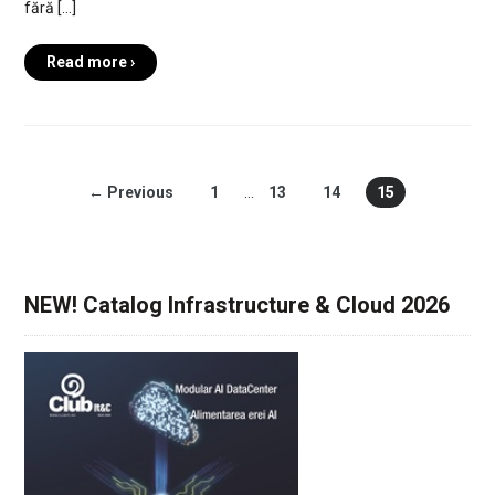
fără […]
Read more ›
← Previous
1
…
13
14
15
NEW! Catalog Infrastructure & Cloud 2026