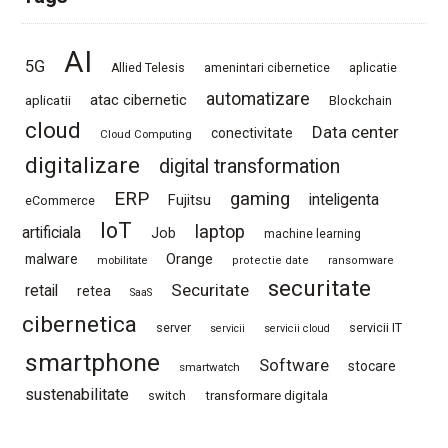
AI
5G
Allied Telesis
amenintari cibernetice
aplicatie
automatizare
atac cibernetic
aplicatii
Blockchain
cloud
Data center
conectivitate
Cloud Computing
digitalizare
digital transformation
ERP
gaming
Fujitsu
inteligenta
eCommerce
IoT
laptop
artificiala
Job
machine learning
Orange
malware
mobilitate
protectie date
ransomware
securitate
Securitate
retail
retea
SaaS
cibernetica
server
servicii IT
servicii
servicii cloud
smartphone
Software
stocare
smartwatch
sustenabilitate
switch
transformare digitala