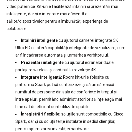
video puternice. Kit-urile facilitează întâlniri și prezentări mai
inteligente, dar și o integrare mai eficientă a
sălilor/dispozitivelor pentru a îmbunătăți experiența de
colaborare.
Întalniri inteligente
cu ajutorul camerei integrate 5K
Ultra HD ce oferă capabilități inteligente de vizualizare, cum
ar fi încadrarea automată și urmărirea vorbitorului.
Prezentări inteligente
cu ajutorul ecranelor duale,
partajare wireless și conținut la rezoluție 4K
Integrare inteligentă:
Room kit-urile folosite cu
platforma Spark pot să contorizeze și să urmărească
numărul de persoane din sala de conferințe în timpul și
între apeluri, permițând administratorilor să înțeleagă mai
bine cât de eficient sunt utilizate spațiile.
Înregistrări flexibile:
soluțiile sunt compatibile cu Cisco
Spark, dar și cu soluții terțe instalate în sediul clienților,
pentru optimizarea investiției hardware.