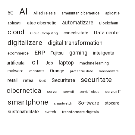
AI
5G
Allied Telesis
amenintari cibernetice
aplicatie
automatizare
atac cibernetic
aplicatii
Blockchain
cloud
Data center
conectivitate
Cloud Computing
digitalizare
digital transformation
ERP
gaming
Fujitsu
inteligenta
eCommerce
IoT
laptop
artificiala
Job
machine learning
Orange
malware
mobilitate
protectie date
ransomware
securitate
Securitate
retail
retea
SaaS
cibernetica
server
servicii IT
servicii
servicii cloud
smartphone
Software
stocare
smartwatch
sustenabilitate
switch
transformare digitala