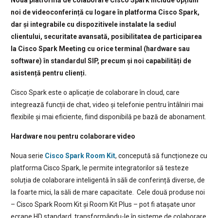
Noua platformă de colaborare Cisco Spark include opțiuni
noi de videoconferință cu logare în platforma Cisco Spark,
dar și integrabile cu dispozitivele instalate la sediul
clientului, securitate avansată, posibilitatea de participarea
la Cisco Spark Meeting cu orice terminal (hardware sau
software) în standardul SIP, precum și noi capabilități de
asistență pentru clienți.
Cisco Spark este o aplicație de colaborare în cloud, care
integrează funcții de chat, video și telefonie pentru întâlniri mai
flexibile și mai eficiente, fiind disponibilă pe bază de abonament.
Hardware nou pentru colaborare video
Noua serie
Cisco Spark Room Kit
, concepută să funcționeze cu
platforma Cisco Spark, le permite integratorilor să testeze
soluția de colaborare inteligentă în săli de conferință diverse, de
la foarte mici, la săli de mare capacitate. Cele două produse noi
– Cisco Spark Room Kit și Room Kit Plus – pot fi atașate unor
ecrane HD standard, transformându-le în sisteme de colaborare