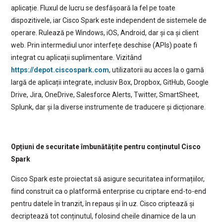
aplicație. Fluxul de lucru se desfășoară la fel pe toate
dispozitivele, iar Cisco Spark este independent de sistemele de
operare. Rulează pe Windows, iOS, Android, dar și ca și client
web. Prin intermediul unor interfețe deschise (APIs) poate fi
integrat cu aplicații suplimentare. Vizitând
https://depot.ciscospark.com
, utilizatorii au acces la o gamă
largă de aplicații integrate, inclusiv Box, Dropbox, GitHub, Google
Drive, Jira, OneDrive, Salesforce Alerts, Twitter, SmartSheet,
Splunk, dar și la diverse instrumente de traducere și dicționare.
Opțiuni de securitate îmbunătățite pentru conținutul Cisco
Spark
Cisco Spark este proiectat să asigure securitatea informațiilor,
fiind construit ca o platformă enterprise cu criptare end-to-end
pentru datele în tranzit, în repaus și în uz. Cisco criptează și
decriptează tot conținutul, folosind cheile dinamice de la un