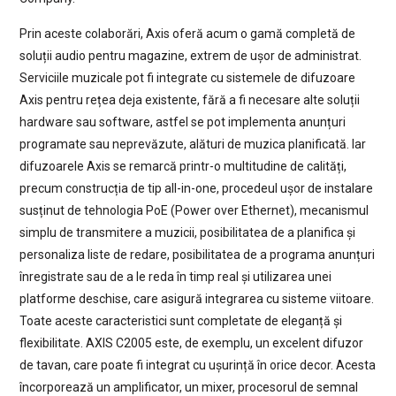
Prin aceste colaborări, Axis oferă acum o gamă completă de
soluții audio pentru magazine, extrem de ușor de administrat.
Serviciile muzicale pot fi integrate cu sistemele de difuzoare
Axis pentru rețea deja existente, fără a fi necesare alte soluții
hardware sau software, astfel se pot implementa anunțuri
programate sau neprevăzute, alături de muzica planificată. Iar
difuzoarele Axis se remarcă printr-o multitudine de calități,
precum construcția de tip all-in-one, procedeul ușor de instalare
susținut de tehnologia PoE (Power over Ethernet), mecanismul
simplu de transmitere a muzicii, posibilitatea de a planifica și
personaliza liste de redare, posibilitatea de a programa anunțuri
înregistrate sau de a le reda în timp real și utilizarea unei
platforme deschise, care asigură integrarea cu sisteme viitoare.
Toate aceste caracteristici sunt completate de eleganță și
flexibilitate. AXIS C2005 este, de exemplu, un excelent difuzor
de tavan, care poate fi integrat cu ușurință în orice decor. Acesta
încorporează un amplificator, un mixer, procesorul de semnal