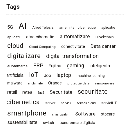
Tags
AI
5G
Allied Telesis
amenintari cibernetice
aplicatie
automatizare
atac cibernetic
aplicatii
Blockchain
cloud
Data center
conectivitate
Cloud Computing
digitalizare
digital transformation
ERP
gaming
Fujitsu
inteligenta
eCommerce
IoT
laptop
artificiala
Job
machine learning
Orange
malware
mobilitate
protectie date
ransomware
securitate
Securitate
retail
retea
SaaS
cibernetica
server
servicii IT
servicii
servicii cloud
smartphone
Software
stocare
smartwatch
sustenabilitate
switch
transformare digitala