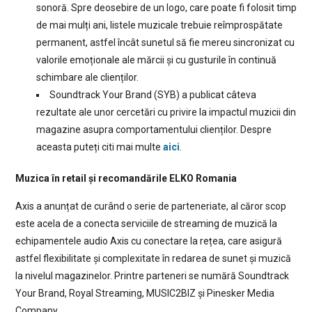
sonoră. Spre deosebire de un logo, care poate fi folosit timp
de mai mulți ani, listele muzicale trebuie reîmprospătate
permanent, astfel încât sunetul să fie mereu sincronizat cu
valorile emoționale ale mărcii și cu gusturile în continuă
schimbare ale clienților.
Soundtrack Your Brand (SYB) a publicat câteva
rezultate ale unor cercetări cu privire la impactul muzicii din
magazine asupra comportamentului clienților. Despre
aceasta puteți citi mai multe
aici
.
Muzica în retail și recomandările ELKO Romania
Axis a anunțat de curând o serie de parteneriate, al căror scop
este acela de a conecta serviciile de streaming de muzică la
echipamentele audio Axis cu conectare la rețea, care asigură
astfel flexibilitate și complexitate în redarea de sunet și muzică
la nivelul magazinelor. Printre parteneri se numără Soundtrack
Your Brand, Royal Streaming, MUSIC2BIZ și Pinesker Media
Company.