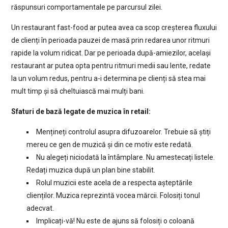
răspunsuri comportamentale pe parcursul zilei.
Un restaurant fast-food ar putea avea ca scop creșterea fluxului
de clienți în perioada pauzei de masă prin redarea unor ritmuri
rapide la volum ridicat. Dar pe perioada după-amiezilor, același
restaurant ar putea opta pentru ritmuri medii sau lente, redate
la un volum redus, pentru a-i determina pe clienți să stea mai
mult timp și să cheltuiască mai mulți bani.
Sfaturi de bază legate de muzica în retail:
Mențineți controlul asupra difuzoarelor. Trebuie să știți
mereu ce gen de muzică și din ce motiv este redată.
Nu alegeți niciodată la întâmplare. Nu amestecați listele.
Redați muzica după un plan bine stabilit.
Rolul muzicii este acela de a respecta așteptările
clienților. Muzica reprezintă vocea mărcii. Folosiți tonul
adecvat.
Implicați-vă! Nu este de ajuns să folosiți o coloană