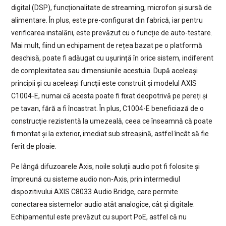
digital (DSP), funcționalitate de streaming, microfon și sursă de
alimentare. În plus, este pre-configurat din fabrică, iar pentru
verificarea instalării, este prevăzut cu o funcție de auto-testare.
Mai mult, fiind un echipament de rețea bazat pe o platformă
deschisă, poate fi adăugat cu ușurință în orice sistem, indiferent
de complexitatea sau dimensiunile acestuia. După aceleași
principii și cu aceleași funcții este construit și modelul AXIS
C1004-E, numai că acesta poate fi fixat deopotrivă pe pereți și
pe tavan, fără a fi încastrat. În plus, C1004-E beneficiază de o
construcție rezistentă la umezeală, ceea ce înseamnă că poate
fi montat și la exterior, imediat sub streașină, astfel încât să fie
ferit de ploaie.
Pe lângă difuzoarele Axis, noile soluții audio pot fi folosite și
împreună cu sisteme audio non-Axis, prin intermediul
dispozitivului AXIS C8033 Audio Bridge, care permite
conectarea sistemelor audio atât analogice, cât și digitale.
Echipamentul este prevăzut cu suport PoE, astfel că nu