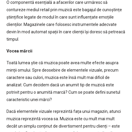
O componentă esențială a afacerilor care urmăresc să
contureze mediul retail prin muzică este bagajul de cunoștințe
științifice legate de modul în care sunt influențate emoțiile
clienților. Magazinele care folosesc instrumentele adecvate
devin în mod automat spații în care clienții își doresc să petreacă
timpul.
Vocea mărcii
Toată lumea știe că muzica poate avea multe efecte asupra
minții omului. Spre deosebire de elementele vizuale, precum
caractere sau culori, muzica este însă mult mai dificil de
analizat. Cum decidem dacă un anumit tip de muzică este
potrivit pentru o anumită marcă? Cum se poate defini sunetul
caracteristic unei mărci?
Dacă elementele vizuale reprezintă fața unui magazin, atunci
muzica reprezintă vocea sa. Muzica este cu mult mai mult
decât un simplu conținut de divertisment pentru clienți – este