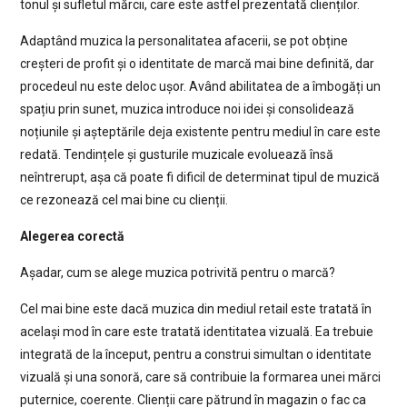
tonul și sufletul mărcii, care este astfel prezentată clienților.
Adaptând muzica la personalitatea afacerii, se pot obține
creșteri de profit și o identitate de marcă mai bine definită, dar
procedeul nu este deloc ușor. Având abilitatea de a îmbogăți un
spațiu prin sunet, muzica introduce noi idei și consolidează
noțiunile și așteptările deja existente pentru mediul în care este
redată. Tendințele și gusturile muzicale evoluează însă
neîntrerupt, așa că poate fi dificil de determinat tipul de muzică
ce rezonează cel mai bine cu clienții.
Alegerea corectă
Așadar, cum se alege muzica potrivită pentru o marcă?
Cel mai bine este dacă muzica din mediul retail este tratată în
același mod în care este tratată identitatea vizuală. Ea trebuie
integrată de la început, pentru a construi simultan o identitate
vizuală și una sonoră, care să contribuie la formarea unei mărci
puternice, coerente. Clienții care pătrund în magazin o fac ca