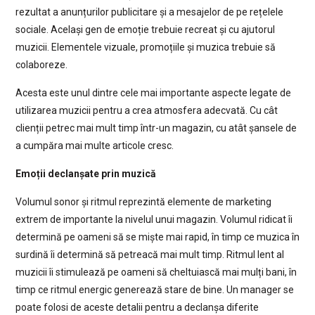
rezultat a anunțurilor publicitare și a mesajelor de pe rețelele
sociale. Același gen de emoție trebuie recreat și cu ajutorul
muzicii. Elementele vizuale, promoțiile și muzica trebuie să
colaboreze.
Acesta este unul dintre cele mai importante aspecte legate de
utilizarea muzicii pentru a crea atmosfera adecvată. Cu cât
clienții petrec mai mult timp într-un magazin, cu atât șansele de
a cumpăra mai multe articole cresc.
Emoții declanșate prin muzică
Volumul sonor și ritmul reprezintă elemente de marketing
extrem de importante la nivelul unui magazin. Volumul ridicat îi
determină pe oameni să se miște mai rapid, în timp ce muzica în
surdină îi determină să petreacă mai mult timp. Ritmul lent al
muzicii îi stimulează pe oameni să cheltuiască mai mulți bani, în
timp ce ritmul energic generează stare de bine. Un manager se
poate folosi de aceste detalii pentru a declanșa diferite