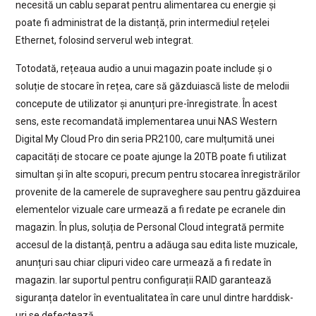
necesită un cablu separat pentru alimentarea cu energie și
poate fi administrat de la distanță, prin intermediul rețelei
Ethernet, folosind serverul web integrat.
Totodată, rețeaua audio a unui magazin poate include și o
soluție de stocare în rețea, care să găzduiască liste de melodii
concepute de utilizator și anunțuri pre-înregistrate. În acest
sens, este recomandată implementarea unui NAS Western
Digital My Cloud Pro din seria PR2100, care mulțumită unei
capacități de stocare ce poate ajunge la 20TB poate fi utilizat
simultan și în alte scopuri, precum pentru stocarea înregistrărilor
provenite de la camerele de supraveghere sau pentru găzduirea
elementelor vizuale care urmează a fi redate pe ecranele din
magazin. În plus, soluția de Personal Cloud integrată permite
accesul de la distanță, pentru a adăuga sau edita liste muzicale,
anunțuri sau chiar clipuri video care urmează a fi redate în
magazin. Iar suportul pentru configurații RAID garantează
siguranța datelor în eventualitatea în care unul dintre harddisk-
uri se defectează.