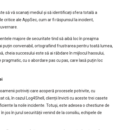
e să vă scanați mediul și să identificați sfera totală a
e critice ale AppSec, cum ar fi răspunsul la incident,
 guvernare.
dentele majore de securitate tind să aibă loc în preajma
ai puțin convenabil, ortografiind frustrarea pentru toată lumea,
rmă, cheia succesului este să ai răbdare în mijlocul haosului,
 pragmatic, cu o abordare pas cu pas, care lasă puțin loc
ei
 oamenii potriviți care acoperă procesele potrivite, cu
 că, în cazul Log4Shell, clienții Invicti cu aceste trei casete
ficiente la noile incidente. Totuși, este adesea o chestiune de
n jos în jurul securității venind de la consiliu, echipele de