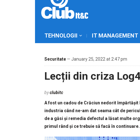
TEHNOLOGII
IT MANAGEMENT
Securitate
— January 25, 2022 at 2:47 pm
Lecții din criza Log4
by
clubitc
A fost un cadou de Crăciun nedorit împărtășit 
industria când ne-am dat seama cât de pericul
de a găsi și remedia defectul a lăsat multe orga
primul rând și ce trebuie să facă în continuare.