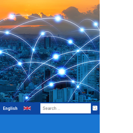
Search
English
for: