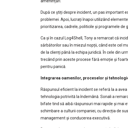
amenințări.
După ce știți despre incident, un pas important est
problemei. Apoi, lucrați înapoi utilizând elementel
prioritizarea, cadrele, politicile și programele de
Ca și în cazul Log4Shell, Tony a remarcat că inci
sărbătorilor sau în miezul nopții, când este cel m
de la clienți până la echipa juridică. În cele din u
trecând prin aceste procese fără emoție și foarte
pentru panică.
Integrarea oamenilor, proceselor și tehnologi
Răspunsul eficient la incident se referă la a avea
tehnologia potrivită la îndemână. Sonali a remarcat
bifate tind să aibă răspunsuri mai rapide și mai e
schimbare a culturii companiei, cu direcția de sus î
management și conducerea executivă.