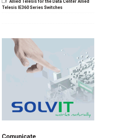
Allied Telesis for the Data Center Allied
Telesis IE360 Series Switches
Comunicate