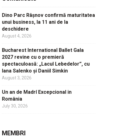
Dino Parc Râșnov confirmă maturitatea
unui business, la 11 ani de la
deschidere
August 4, 2026
Bucharest International Ballet Gala
2027 revine cu o premieră
spectaculoasă: „Lacul Lebedelor”, cu
Iana Salenko și Daniil Simkin
August 3, 2026
Un an de Madrí Excepcional in
România
July 30, 2026
MEMBRI