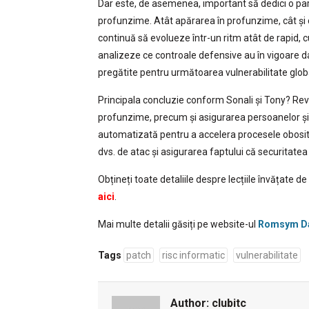
Dar este, de asemenea, important să dedici o par
profunzime. Atât apărarea în profunzime, cât și 
continuă să evolueze într-un ritm atât de rapid, c
analizeze ce controale defensive au în vigoare da
pregătite pentru următoarea vulnerabilitate glob
Principala concluzie conform Sonali și Tony? Rev
profunzime, precum și asigurarea persoanelor și p
automatizată pentru a accelera procesele obosit
dvs. de atac și asigurarea faptului că securitate
Obțineți toate detaliile despre lecțiile învățate 
aici
.
Mai multe detalii găsiți pe website-ul
Romsym D
Tags
patch
risc informatic
vulnerabilitate
Author:
clubitc