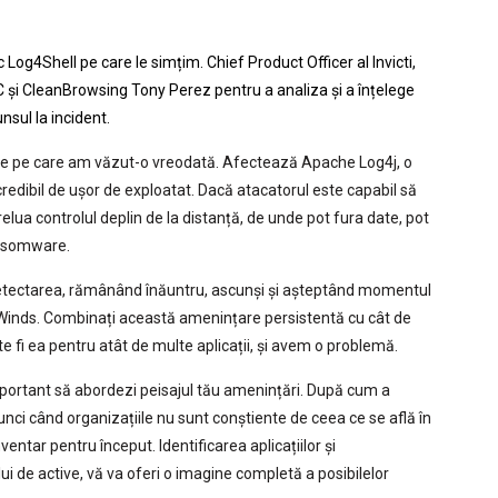
 Log4Shell pe care le simțim. Chief Product Officer al Invicti,
C și CleanBrowsing Tony Perez pentru a analiza și a înțelege
nsul la incident.
tate pe care am văzut-o vreodată. Afectează Apache Log4j, o
credibil de ușor de exploatat. Dacă atacatorul este capabil să
relua controlul deplin de la distanță, de unde pot fura date, pot
ransomware.
te detectarea, rămânând înăuntru, ascunși și așteptând momentul
arWinds. Combinați această amenințare persistentă cu cât de
te fi ea pentru atât de multe aplicații, și avem o problemă.
portant să abordezi peisajul tău amenințări. După cum a
nci când organizațiile nu sunt conștiente de ceea ce se află în
ventar pentru început. Identificarea aplicațiilor și
i de active, vă va oferi o imagine completă a posibilelor