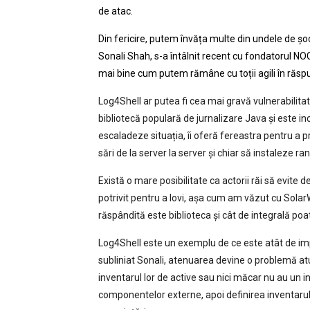
de atac.
Din fericire, putem învăța multe din undele de șoc
Sonali Shah, s-a întâlnit recent cu fondatorul NO
mai bine cum putem rămâne cu toții agili în răspu
Log4Shell ar putea fi cea mai gravă vulnerabili
bibliotecă populară de jurnalizare Java și este in
escaladeze situația, îi oferă fereastra pentru a p
sări de la server la server și chiar să instaleze 
Există o mare posibilitate ca actorii răi să evi
potrivit pentru a lovi, așa cum am văzut cu Sol
răspândită este biblioteca și cât de integrală poa
Log4Shell este un exemplu de ce este atât de im
subliniat Sonali, atenuarea devine o problemă atu
inventarul lor de active sau nici măcar nu au un in
componentelor externe, apoi definirea inventarulu