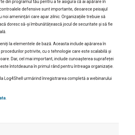
te din programul tău pentru a te asigura că ai apărare în
controalele defensive sunt importante, deoarece peisajul
u noi amenințări care apar zilnic. Organizațiile trebuie să
că doresc să-și îmbunătățească jocul de securitate și să fie
ală.
eniți la elementele de bază. Aceasta include apărarea în
rocedurilor potrivite, cu o tehnologie care este scalabilă și
oare. Dar, cel mai important, include cunoașterea suprafeței
a este întotdeauna în primul rând pentru întreaga organizație.
de la Log4Shell urmărind înregistrarea completă a webinarului
ata
.