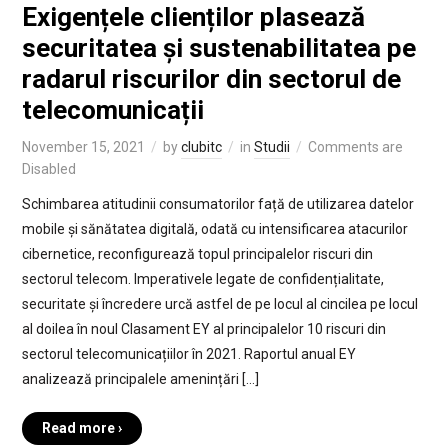
Exigențele clienților plasează
securitatea și sustenabilitatea pe
radarul riscurilor din sectorul de
telecomunicații
November 15, 2021
by
clubitc
in
Studii
Comments are
Disabled
Schimbarea atitudinii consumatorilor față de utilizarea datelor
mobile și sănătatea digitală, odată cu intensificarea atacurilor
cibernetice, reconfigurează topul principalelor riscuri din
sectorul telecom. Imperativele legate de confidențialitate,
securitate și încredere urcă astfel de pe locul al cincilea pe locul
al doilea în noul Clasament EY al principalelor 10 riscuri din
sectorul telecomunicațiilor în 2021. Raportul anual EY
analizează principalele amenințări […]
Read more ›