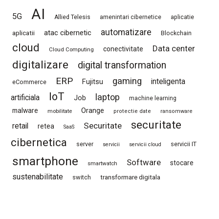
AI
5G
Allied Telesis
amenintari cibernetice
aplicatie
automatizare
atac cibernetic
aplicatii
Blockchain
cloud
Data center
conectivitate
Cloud Computing
digitalizare
digital transformation
ERP
gaming
Fujitsu
inteligenta
eCommerce
IoT
laptop
artificiala
Job
machine learning
Orange
malware
mobilitate
protectie date
ransomware
securitate
Securitate
retail
retea
SaaS
cibernetica
server
servicii IT
servicii
servicii cloud
smartphone
Software
stocare
smartwatch
sustenabilitate
switch
transformare digitala