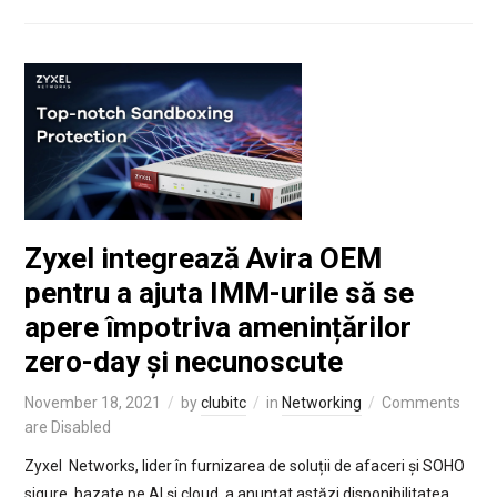
Zyxel integrează Avira OEM
pentru a ajuta IMM-urile să se
apere împotriva amenințărilor
zero-day și necunoscute
November 18, 2021
by
clubitc
in
Networking
Comments
are Disabled
Zyxel Networks, lider în furnizarea de soluții de afaceri și SOHO
sigure, bazate pe AI și cloud, a anunțat astăzi disponibilitatea