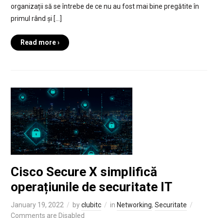
organizații să se întrebe de ce nu au fost mai bine pregătite în
primul rând și […]
Read more ›
Cisco Secure X simplifică
operațiunile de securitate IT
January 19, 2022
by
clubitc
in
Networking
,
Securitate
Comments are Disabled