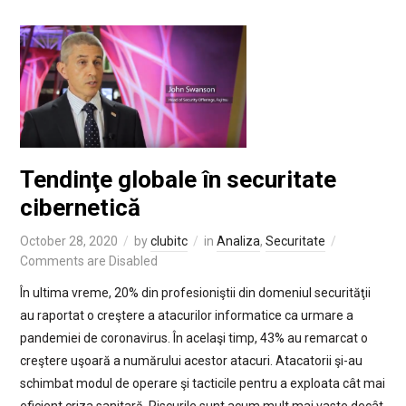
Tendinţe globale în securitate
cibernetică
October 28, 2020
by
clubitc
in
Analiza
,
Securitate
Comments are Disabled
În ultima vreme, 20% din profesioniştii din domeniul securităţii
au raportat o creştere a atacurilor informatice ca urmare a
pandemiei de coronavirus. În acelaşi timp, 43% au remarcat o
creştere uşoară a numărului acestor atacuri. Atacatorii şi-au
schimbat modul de operare şi tacticile pentru a exploata cât mai
eficient criza sanitară. Riscurile sunt acum mult mai vaste decât