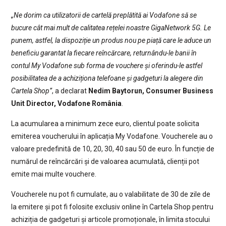
„Ne dorim ca utilizatorii de cartelă preplătită ai Vodafone să se
bucure cât mai mult de calitatea rețelei noastre GigaNetwork 5G. Le
punem, astfel, la dispoziție un produs nou pe piață care le aduce un
beneficiu garantat la fiecare reîncărcare, returnându-le banii în
contul My Vodafone sub forma de vouchere și oferindu-le astfel
posibilitatea de a achiziționa telefoane și gadgeturi la alegere din
Cartela Shop”
, a declarat
Nedim Baytorun, Consumer Business
Unit Director, Vodafone România
.
La acumularea a minimum zece euro, clientul poate solicita
emiterea voucherului în aplicația My Vodafone. Voucherele au o
valoare predefinită de 10, 20, 30, 40 sau 50 de euro. În funcție de
numărul de reîncărcări și de valoarea acumulată, clienții pot
emite mai multe vouchere.
Voucherele nu pot fi cumulate, au o valabilitate de 30 de zile de
la emitere și pot fi folosite exclusiv online în Cartela Shop pentru
achiziția de gadgeturi și articole promoționale, în limita stocului