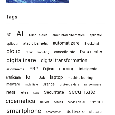
Tags
AI
5G
Allied Telesis
amenintari cibernetice
aplicatie
automatizare
atac cibernetic
aplicatii
Blockchain
cloud
Data center
conectivitate
Cloud Computing
digitalizare
digital transformation
ERP
gaming
Fujitsu
inteligenta
eCommerce
IoT
laptop
artificiala
Job
machine learning
Orange
malware
mobilitate
protectie date
ransomware
securitate
Securitate
retail
retea
SaaS
cibernetica
server
servicii IT
servicii
servicii cloud
smartphone
Software
stocare
smartwatch