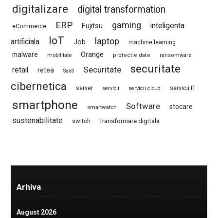
digitalizare
digital transformation
ERP
gaming
Fujitsu
inteligenta
eCommerce
IoT
laptop
artificiala
Job
machine learning
Orange
malware
mobilitate
protectie date
ransomware
securitate
Securitate
retail
retea
SaaS
cibernetica
server
servicii IT
servicii
servicii cloud
smartphone
Software
stocare
smartwatch
sustenabilitate
switch
transformare digitala
Arhiva
August 2026