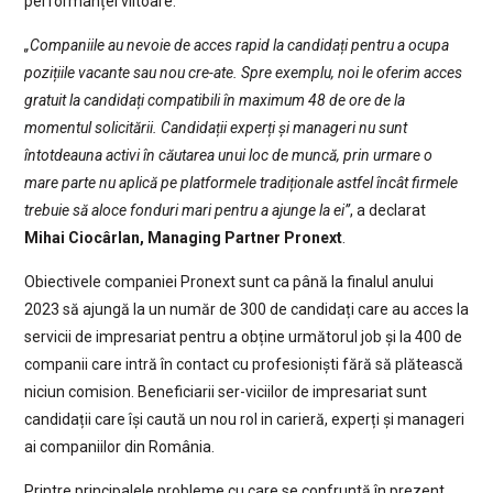
performanței viitoare.
„Companiile au nevoie de acces rapid la candidați pentru a ocupa
pozițiile vacante sau nou cre-ate. Spre exemplu, noi le oferim acces
gratuit la candidați compatibili în maximum 48 de ore de la
momentul solicitării. Candidații experți și manageri nu sunt
întotdeauna activi în căutarea unui loc de muncă, prin urmare o
mare parte nu aplică pe platformele tradiționale astfel încât firmele
trebuie să aloce fonduri mari pentru a ajunge la ei”
, a declarat
Mihai Ciocârlan, Managing Partner Pronext
.
Obiectivele companiei Pronext sunt ca până la finalul anului
2023 să ajungă la un număr de 300 de candidați care au acces la
servicii de impresariat pentru a obține următorul job și la 400 de
companii care intră în contact cu profesioniști fără să plătească
niciun comision. Beneficiarii ser-viciilor de impresariat sunt
candidații care își caută un nou rol in carieră, experți și manageri
ai companiilor din România.
Printre principalele probleme cu care se confruntă în prezent