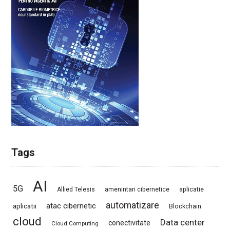
Tags
AI
5G
Allied Telesis
amenintari cibernetice
aplicatie
automatizare
atac cibernetic
aplicatii
Blockchain
cloud
Data center
conectivitate
Cloud Computing