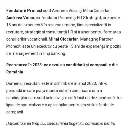
Fondatorii Pronext
sunt Andreea Voicu și Mihai Ciocârlan.
Andreea Voicu
, co-fondator Pronext și HR Strategist, are peste
15 ani de experiență în resurse umane, fiind specializată în
recrutare, strategie și consultanță HR și trainer pentru formarea
consilierilor vocaționali.
Mihai Ciocârlan
, Managing Partner
Pronext, este un executiv cu peste 15 ani de experiență în poziții
de manage-ment în IT și banking.
Recrutarea în 2023: ce nevoi au candidații și companiile din
România
Domeniul recrutării este în schimbare în anul 2023, într-o
perioadă în care piața muncii este în continuare una a
candidaților care sunt selectivi și există încă un dezechilibru între
lipsa de spe-cializare a aplicanților pentru pozițiile oferite de
companii.
„Eficientizarea timpului, cunoașterea bugetului companiei pentru