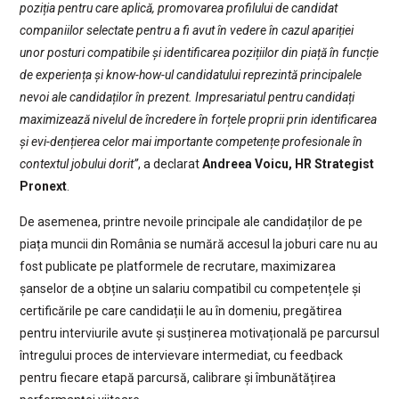
poziția pentru care aplică, promovarea profilului de candidat
companiilor selectate pentru a fi avut în vedere în cazul apariției
unor posturi compatibile și identificarea pozițiilor din piață în funcție
de experiența și know-how-ul candidatului reprezintă principalele
nevoi ale candidaților în prezent. Impresariatul pentru candidați
maximizează nivelul de încredere în forțele proprii prin identificarea
și evi-dențierea celor mai importante competențe profesionale în
contextul jobului dorit”
, a declarat
Andreea Voicu, HR Strategist
Pronext
.
De asemenea, printre nevoile principale ale candidaților de pe
piața muncii din România se numără accesul la joburi care nu au
fost publicate pe platformele de recrutare, maximizarea
șanselor de a obține un salariu compatibil cu competențele și
certificările pe care candidații le au în domeniu, pregătirea
pentru interviurile avute și susținerea motivațională pe parcursul
întregului proces de intervievare intermediat, cu feedback
pentru fiecare etapă parcursă, calibrare și îmbunătățirea