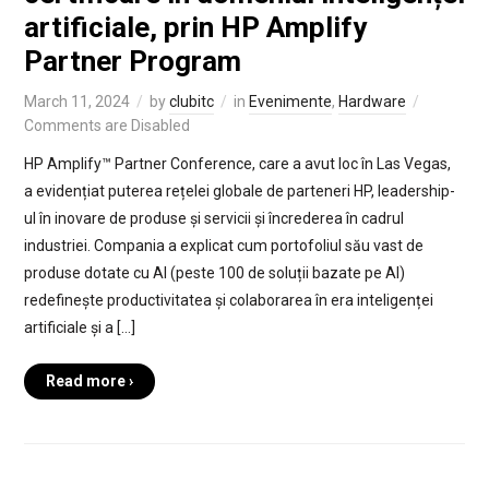
artificiale, prin HP Amplify
Partner Program
March 11, 2024
by
clubitc
in
Evenimente
,
Hardware
Comments are Disabled
HP Amplify™ Partner Conference, care a avut loc în Las Vegas,
a evidențiat puterea rețelei globale de parteneri HP, leadership-
ul în inovare de produse și servicii și încrederea în cadrul
industriei. Compania a explicat cum portofoliul său vast de
produse dotate cu AI (peste 100 de soluții bazate pe AI)
redefinește productivitatea și colaborarea în era inteligenței
artificiale și a […]
Read more ›