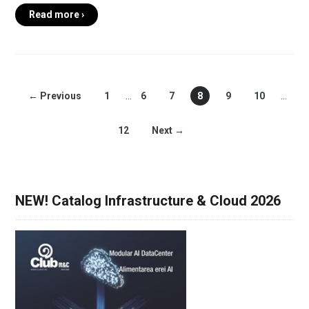
Read more ›
← Previous
1
…
6
7
8
9
10
…
12
Next →
NEW! Catalog Infrastructure & Cloud 2026