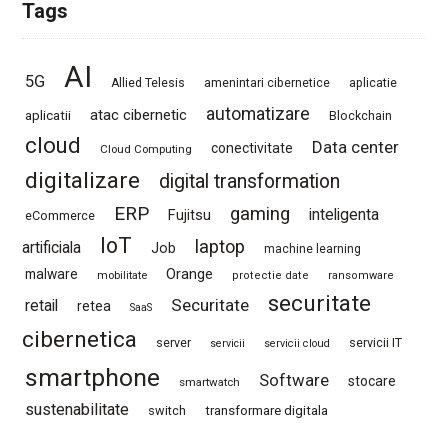
Tags
AI
5G
Allied Telesis
amenintari cibernetice
aplicatie
automatizare
atac cibernetic
aplicatii
Blockchain
cloud
Data center
conectivitate
Cloud Computing
digitalizare
digital transformation
ERP
gaming
Fujitsu
inteligenta
eCommerce
IoT
laptop
artificiala
Job
machine learning
Orange
malware
mobilitate
protectie date
ransomware
securitate
Securitate
retail
retea
SaaS
cibernetica
server
servicii IT
servicii
servicii cloud
smartphone
Software
stocare
smartwatch
sustenabilitate
switch
transformare digitala