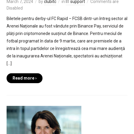
March 7, 2024
by
clubitc
in
IT support
Comments are
Disabled
Biletele pentru derby-ul FC Rapid – FCSB dintr-un întreg sector al
Arenei Naționale au fost vândute prin Binance Pay, serviciul de
plăți prin criptomonede susținut de Binance. Pentru meciul de
fotbal programat în data de 9 martie, care are premisele de a
intra în topul partidelor ce înregistrează cea mai mare audiență
de la inaugurarea Arenei Naționale, spectatorii au achiziționat
[…]
Read more ›