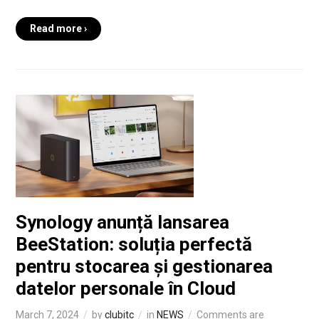
Read more ›
Synology anunță lansarea
BeeStation: soluția perfectă
pentru stocarea și gestionarea
datelor personale în Cloud
March 7, 2024
by
clubitc
in
NEWS
Comments are