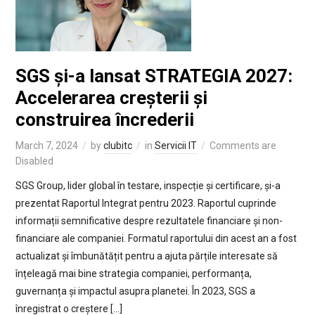
SGS și-a lansat STRATEGIA 2027:
Accelerarea creșterii și
construirea încrederii
March 7, 2024
by
clubitc
in
Servicii IT
Comments are
Disabled
SGS Group, lider global în testare, inspecție și certificare, și-a
prezentat Raportul Integrat pentru 2023. Raportul cuprinde
informații semnificative despre rezultatele financiare și non-
financiare ale companiei. Formatul raportului din acest an a fost
actualizat și îmbunătățit pentru a ajuta părțile interesate să
înțeleagă mai bine strategia companiei, performanța,
guvernanța și impactul asupra planetei. În 2023, SGS a
înregistrat o creștere […]