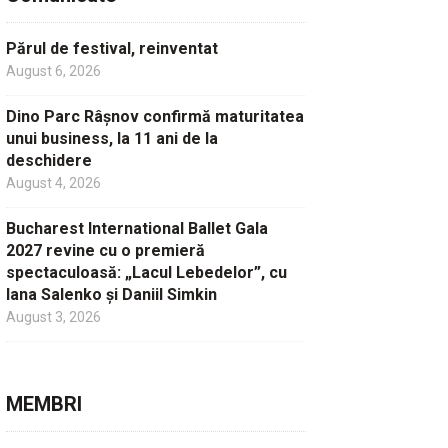
Părul de festival, reinventat
August 6, 2026
Dino Parc Râșnov confirmă maturitatea
unui business, la 11 ani de la
deschidere
August 4, 2026
Bucharest International Ballet Gala
2027 revine cu o premieră
spectaculoasă: „Lacul Lebedelor”, cu
Iana Salenko și Daniil Simkin
August 3, 2026
MEMBRI