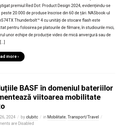
știgat premiul Red Dot: Product Design 2024, evidențiindu-se
e peste 20.000 de produse înscrise din 60 de țări. NASbook-ul
574TX Thunderbolt™ 4 cu unități de stocare flash este
tat pentru folosirea pe platourile de filmare, în studiourile mici,
drul unor echipe de producție video de mică anvergură sau de
[…]
ad more ›
uțiile BASF în domeniul bateriilor
mentează viitoarea mobilitate
to
26, 2024
by
clubitc
in
Mobilitate
,
Transport/Travel
ents are Disabled