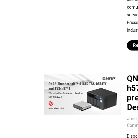
comun
servic
Ericss
indust
Re
QN
h5
pr
De
June 
Comm
Dispo