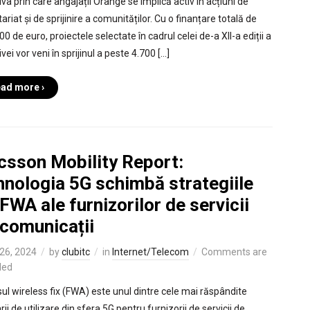
tiva prin care angajații Orange se implică activ în acțiuni de
ariat și de sprijinire a comunităților. Cu o finanțare totală de
0 de euro, proiectele selectate în cadrul celei de-a XII-a ediții a
tivei vor veni în sprijinul a peste 4.700 […]
ad more ›
icsson Mobility Report:
hnologia 5G schimbă strategiile
FWA ale furnizorilor de servicii
 comunicații
26, 2024
by
clubitc
in
Internet/Telecom
Comments are
led
ul wireless fix (FWA) este unul dintre cele mai răspândite
ii de utilizare din sfera 5G pentru furnizorii de servicii de