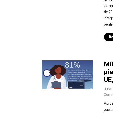
semni
de 20.
integr
pentru
Re
Mil
pie
UE
June 
Comm
Aproa
pacie