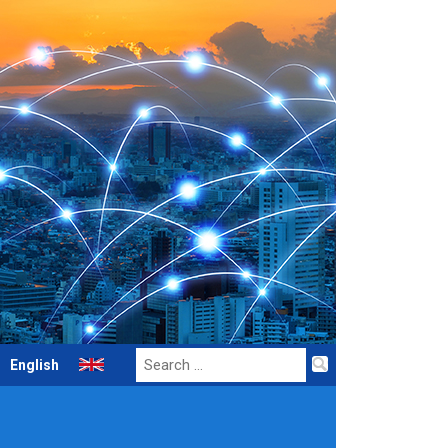
Search
English
for: