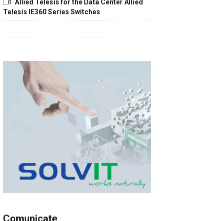
Allied Telesis for the Data Center Allied
Telesis IE360 Series Switches
Comunicate