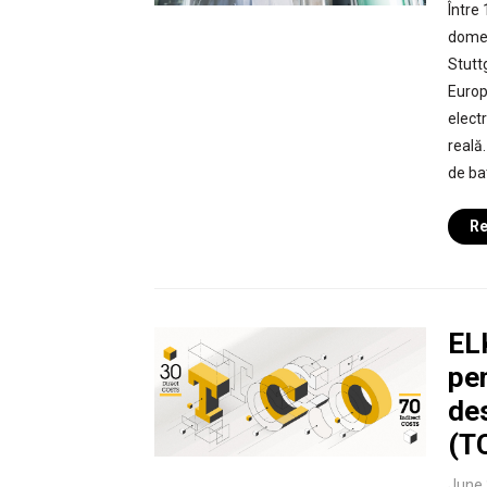
Între 
domen
Stutt
Europ
elect
reală.
de bat
Re
EL
pen
des
(T
June 