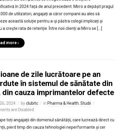
ficativă în 2024 față de anul precedent. Mirro a depășit pragul
000 de utilizatori, angajați ai căror companii au ales să
eze această soluție pentru a-și păstra colegii implicați și
 a crește rata de retenție. Între noii clienți ai Mirro se […]
ad more ›
ioane de zile lucrătoare pe an
rdute în sistemul de sănătate din
, din cauza imprimantelor defecte
26, 2024
by
clubitc
in
Pharma & Health
,
Studii
ents are Disabled
pe toți angajații din domeniul sănătății, care lucrează direct cu
nții, pierd timp din cauza tehnologiei neperformante și cer