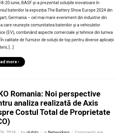
18-20 iunie, BASF și-a prezentat soluțiile inovatoare în
iul bateriilor la expoziția The Battery Show Europe 2024 din
gart, Germania – cel mai mare eveniment din industrie din
a care reunește comunitatea bateriilor și a vehiculelor
rice (EV), combinând aspecte comerciale și tehnice din lumea
 În calitate de furnizor de soluții de top pentru diverse aplicații
erii, […]
ad more ›
KO Romania: Noi perspective
tru analiza realizată de Axis
pre Costul Total de Proprietate
CO)
26, 2024
by
clubitc
in
Networking
Comments are