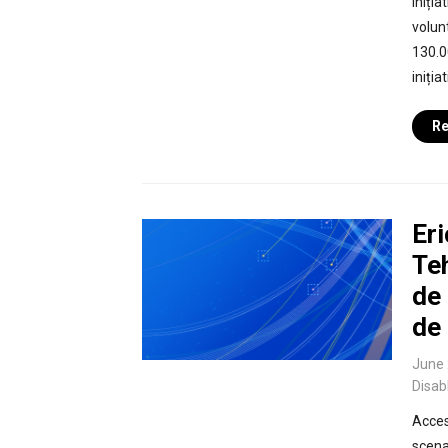
iniția
volunt
130.00
iniția
Re
Er
Te
de 
de
June 
Disab
Acces
scenar