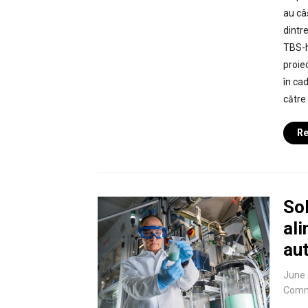
au câ
dintr
TBS-h
proiec
în ca
către 
Re
Sol
ali
au
June 
Comm