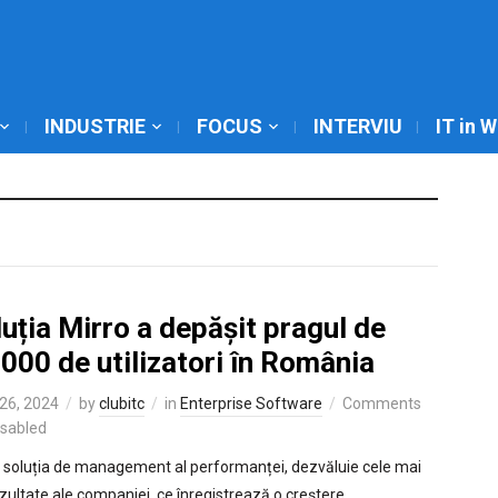
INDUSTRIE
FOCUS
INTERVIU
IT in 
uția Mirro a depășit pragul de
000 de utilizatori în România
26, 2024
by
clubitc
in
Enterprise Software
Comments
isabled
, soluția de management al performanței, dezvăluie cele mai
ezultate ale companiei, ce înregistrează o creștere