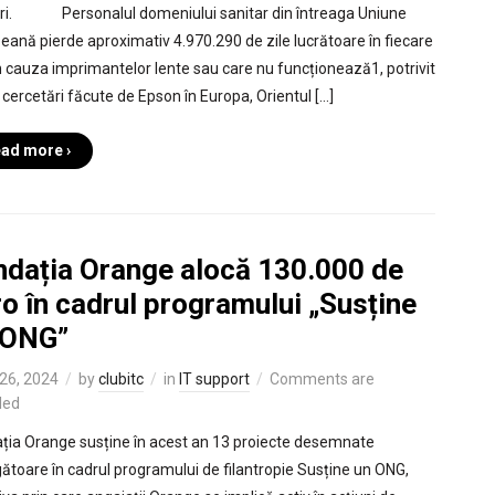
i. Personalul domeniului sanitar din întreaga Uniune
eană pierde aproximativ 4.970.290 de zile lucrătoare în fiecare
n cauza imprimantelor lente sau care nu funcționează1, potrivit
r cercetări făcute de Epson în Europa, Orientul […]
ad more ›
ndația Orange alocă 130.000 de
o în cadrul programului „Susține
 ONG”
26, 2024
by
clubitc
in
IT support
Comments are
led
ția Orange susține în acest an 13 proiecte desemnate
gătoare în cadrul programului de filantropie Susține un ONG,