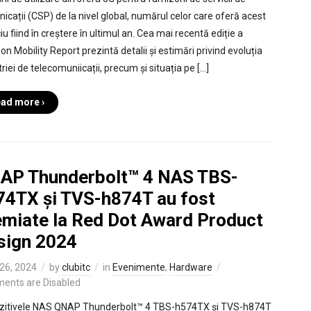
icații (CSP) de la nivel global, numărul celor care oferă acest
iu fiind în creștere în ultimul an. Cea mai recentă ediție a
on Mobility Report prezintă detalii și estimări privind evoluția
riei de telecomuniicații, precum și situația pe […]
ad more ›
AP Thunderbolt™ 4 NAS TBS-
74TX și TVS-h874T au fost
emiate la Red Dot Award Product
sign 2024
26, 2024
by
clubitc
in
Evenimente
,
Hardware
ents are Disabled
zitivele NAS QNAP Thunderbolt™ 4 TBS-h574TX și TVS-h874T