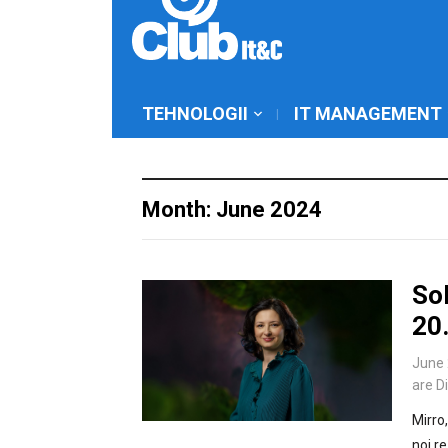
TEHNOLOGII
IT MANAGEMENT
Month: June 2024
Sol
20.
June 
are D
Mirro
noi r