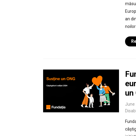
măsur
Europ
an di
noilo
Re
Fu
eur
un
June 
Disab
Funda
câști