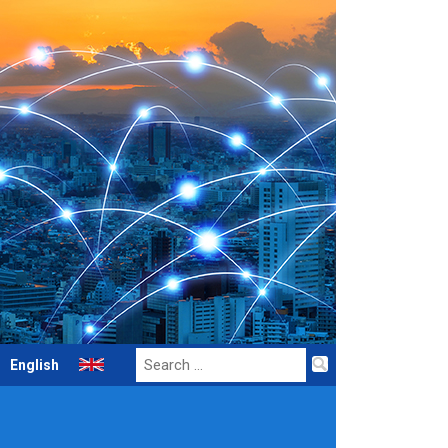
Search
English
for: