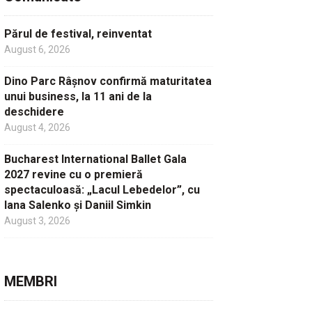
Părul de festival, reinventat
August 6, 2026
Dino Parc Râșnov confirmă maturitatea
unui business, la 11 ani de la
deschidere
August 4, 2026
Bucharest International Ballet Gala
2027 revine cu o premieră
spectaculoasă: „Lacul Lebedelor”, cu
Iana Salenko și Daniil Simkin
August 3, 2026
MEMBRI