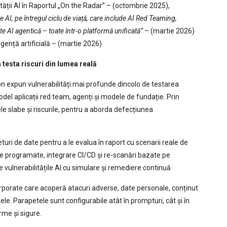
tății AI în Raportul „On the Radar” – (octombrie 2025),
AI, pe întregul ciclu de viață, care include AI Red Teaming,
te AI agentică – toate într-o platformă unificată”
– (martie 2026)
igență artificială – (martie 2026)
testa riscuri din lumea reală
n expun vulnerabilități mai profunde dincolo de testarea
odel aplicații red team, agenți și modele de fundație. Prin
ele slabe și riscurile, pentru a aborda defecțiunea
eturi de date pentru a le evalua în raport cu scenarii reale de
e programate, integrare CI/CD și re-scanări bazate pe
vulnerabilitățile AI cu simulare și remediere continuă
porate care acoperă atacuri adverse, date personale, conținut
ele. Parapetele sunt configurabile atât în prompturi, cât și în
rme și sigure.