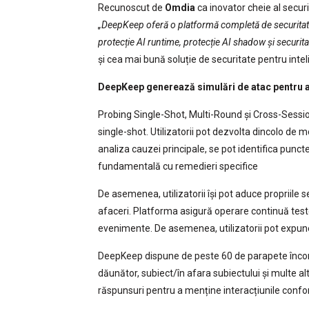
Recunoscut de
Omdia
ca inovator cheie al securi
„DeepKeep oferă o platformă completă de securitate 
protecție AI runtime, protecție AI shadow și securita
și cea mai bună soluție de securitate pentru intel
DeepKeep generează simulări de atac pentru a 
Probing Single-Shot, Multi-Round și Cross-Sessio
single-shot. Utilizatorii pot dezvolta dincolo de m
analiza cauzei principale, se pot identifica punct
fundamentală cu remedieri specifice
De asemenea, utilizatorii își pot aduce propriile s
afaceri. Platforma asigură operare continuă test
evenimente. De asemenea, utilizatorii pot expune 
DeepKeep dispune de peste 60 de parapete încor
dăunător, subiect/în afara subiectului și multe alt
răspunsuri pentru a menține interacțiunile confo