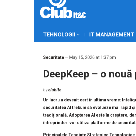
TEHNOLOGII
IT MANAGEMENT
Securitate
— May 15, 2026 at 1:37 pm
DeepKeep – o nouă p
by
clubitc
Un lucru a devenit cert în ultima vreme: Intelige
securitatea AI trebuie să evolueze mai rapid ș
tradițională. Adoptarea AI este în creștere, dar 
întreprinderi vor utiliza platforme de securita
Principalele Tendințe Strategice Tehnologice