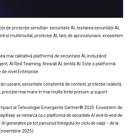
 de protecție simultan: securitate AI, testarea securității AI,
ntrol multimodal, protecție AI, lanț de aprovizionare, ecosistem
a mai calitativă platformă de securitate AI, incluzând
t, AI Red Teaming, firewall AI, lentilă AI. Este o platformă
 de nivel Enterprise.
rări ușoare, securitate conștientă de context, protecție realistă,
vă, precizie mai mare în mai multe limbi precum și suport
 Impact al Tehnologiei Emergente Gartner® 2025: Ecosistem de
epKeep se remarcă ca o platformă de securitate AI end-to-end de
I generative pe tot parcursul întregului lor ciclu de viață – de la
 (noiembrie 2025)