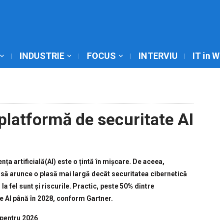
INDUSTRIE
FOCUS
INTERVIU
IT in 
latformă de securitate AI
nța artificială(AI) este o țintă în mișcare. De aceea,
i să arunce o plasă mai largă decât securitatea cibernetică
la fel sunt și riscurile. Practic, peste 50% dintre
te AI până în 2028, conform Gartner.
 pentru 2026