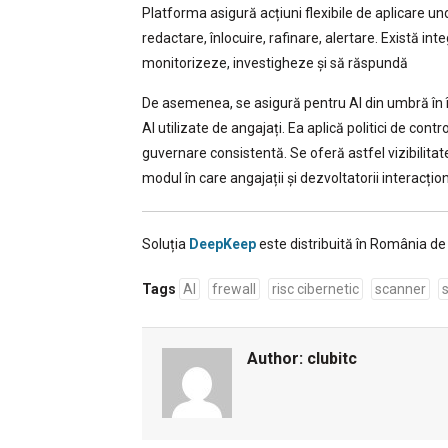
Platforma asigură acțiuni flexibile de aplicare un
redactare, înlocuire, rafinare, alertare. Există in
monitorizeze, investigheze și să răspundă
De asemenea, se asigură pentru AI din umbră în î
AI utilizate de angajați. Ea aplică politici de contr
guvernare consistentă. Se oferă astfel vizibilitate
modul în care angajații și dezvoltatorii interacți
Soluția
DeepKeep
este distribuită în România 
Tags
AI
frewall
risc cibernetic
scanner
Author:
clubitc