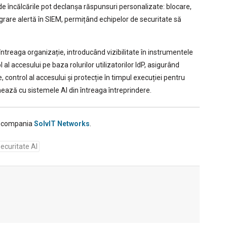
de încălcările pot declanșa răspunsuri personalizate: blocare,
tegrare alertă în SIEM, permițând echipelor de securitate să
ntreaga organizație, introducând vizibilitate în instrumentele
ol al accesului pe baza rolurilor utilizatorilor IdP, asigurând
, control al accesului și protecție în timpul execuției pentru
onează cu sistemele AI din întreaga întreprindere.
de compania
SolvIT Networks
.
securitate AI