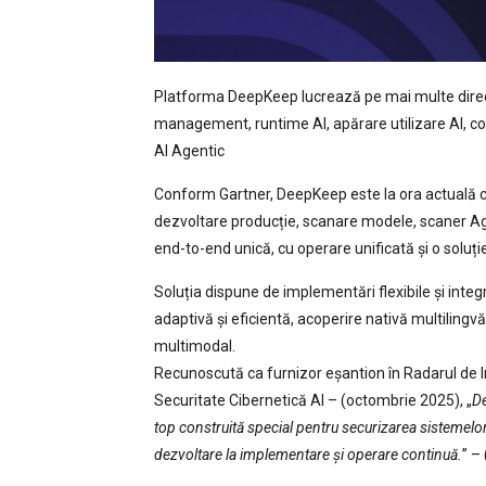
Platforma DeepKeep lucrează pe mai multe direcții
management, runtime AI, apărare utilizare AI, co
AI Agentic
Conform Gartner, DeepKeep este la ora actuală ce
dezvoltare producție, scanare modele, scaner Agen
end-to-end unică, cu operare unificată și o soluție
Soluția dispune de implementări flexibile și integ
adaptivă și eficientă, acoperire nativă multiling
multimodal.
Recunoscută ca furnizor eșantion în Radarul de
Securitate Cibernetică AI – (octombrie 2025), „
De
top construită special pentru securizarea sistemelor A
dezvoltare la implementare și operare continuă.
” –