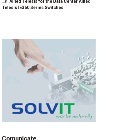
Allied Telesis for the Data Center Allied
Telesis IE360 Series Switches
Comunicate