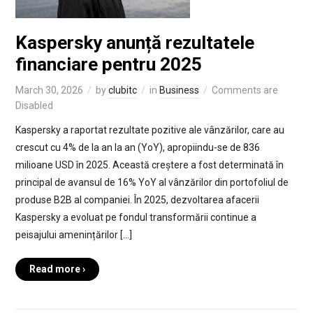
Kaspersky anunță rezultatele
financiare pentru 2025
March 30, 2026
by
clubitc
in
Business
Comments are
Disabled
Kaspersky a raportat rezultate pozitive ale vânzărilor, care au
crescut cu 4% de la an la an (YoY), apropiindu-se de 836
milioane USD în 2025. Această creștere a fost determinată în
principal de avansul de 16% YoY al vânzărilor din portofoliul de
produse B2B al companiei. În 2025, dezvoltarea afacerii
Kaspersky a evoluat pe fondul transformării continue a
peisajului amenințărilor […]
Read more ›