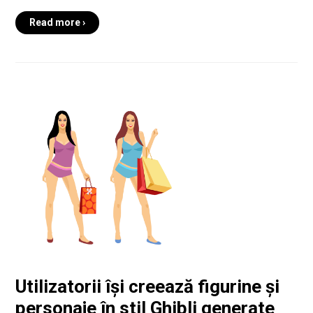
Read more ›
Utilizatorii își creează figurine și
personaje în stil Ghibli generate