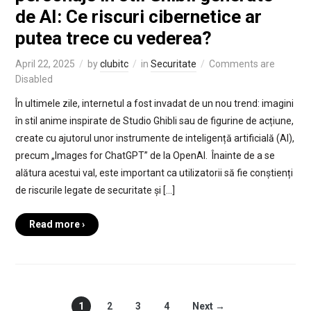
de AI: Ce riscuri cibernetice ar
putea trece cu vederea?
April 22, 2025
by
clubitc
in
Securitate
Comments are
Disabled
În ultimele zile, internetul a fost invadat de un nou trend: imagini
în stil anime inspirate de Studio Ghibli sau de figurine de acțiune,
create cu ajutorul unor instrumente de inteligență artificială (AI),
precum „Images for ChatGPT” de la OpenAI. Înainte de a se
alătura acestui val, este important ca utilizatorii să fie conștienți
de riscurile legate de securitate și […]
Read more ›
1
2
3
4
Next →