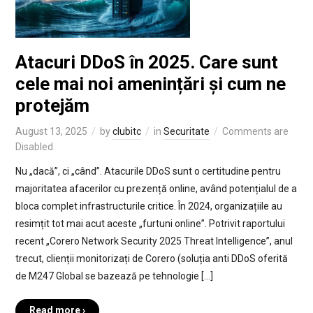
Atacuri DDoS în 2025. Care sunt
cele mai noi amenințări și cum ne
protejăm
August 13, 2025
by
clubitc
in
Securitate
Comments are
Disabled
Nu „dacă”, ci „când”. Atacurile DDoS sunt o certitudine pentru
majoritatea afacerilor cu prezență online, având potențialul de a
bloca complet infrastructurile critice. În 2024, organizațiile au
resimțit tot mai acut aceste „furtuni online”. Potrivit raportului
recent „Corero Network Security 2025 Threat Intelligence”, anul
trecut, clienții monitorizați de Corero (soluția anti DDoS oferită
de M247 Global se bazează pe tehnologie […]
Read more ›