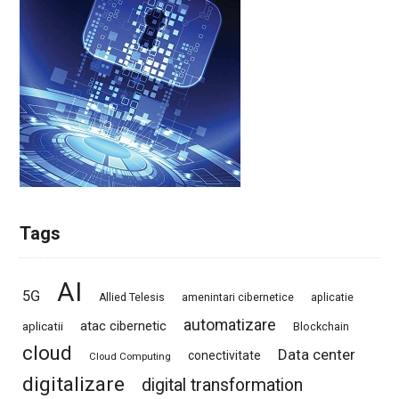
Tags
AI
5G
Allied Telesis
amenintari cibernetice
aplicatie
automatizare
atac cibernetic
aplicatii
Blockchain
cloud
Data center
conectivitate
Cloud Computing
digitalizare
digital transformation