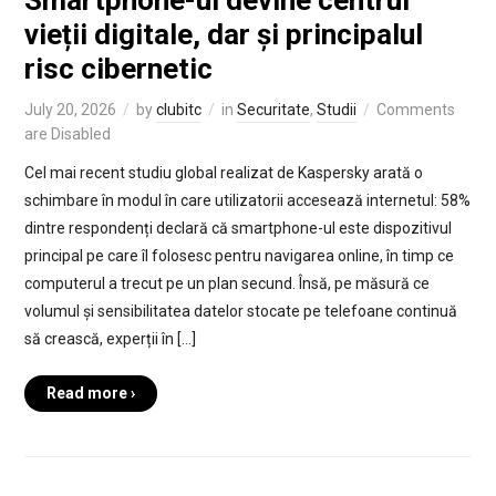
Smartphone-ul devine centrul
vieții digitale, dar și principalul
risc cibernetic
July 20, 2026
by
clubitc
in
Securitate
,
Studii
Comments
are Disabled
Cel mai recent studiu global realizat de Kaspersky arată o
schimbare în modul în care utilizatorii accesează internetul: 58%
dintre respondenți declară că smartphone-ul este dispozitivul
principal pe care îl folosesc pentru navigarea online, în timp ce
computerul a trecut pe un plan secund. Însă, pe măsură ce
volumul și sensibilitatea datelor stocate pe telefoane continuă
să crească, experții în […]
Read more ›