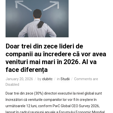
Doar trei din zece lideri de
companii au încredere că vor avea
venituri mai mari în 2026. AI va
face diferența
January 20, 2026
by
clubitc
in
Studii
Comments are
Disabled
Doar trei din zece (30%) directori executivi la nivel global sunt
încrezători că veniturile companiilor lor vor fi în creștere în
următoarele 12 luni, conform PwC Global CEO Survey 2026,
lansat în cadrul reuniunii anuale a Forumului Economic Mondial