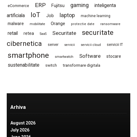
ERP
gaming
Fujitsu
inteligenta
eCommerce
IoT
laptop
artificiala
Job
machine learning
Orange
malware
mobilitate
protectie date
ransomware
securitate
Securitate
retail
retea
SaaS
cibernetica
server
servicii IT
servicii
servicii cloud
smartphone
Software
stocare
smartwatch
sustenabilitate
switch
transformare digitala
Arhiva
August 2026
July 2026
June 2026