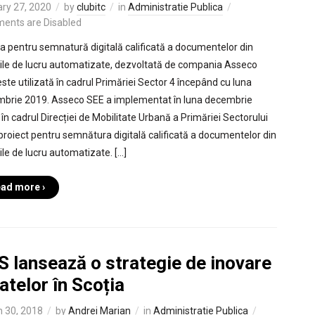
ry 27, 2020
by
clubitc
in
Administratie Publica
ents are Disabled
ia pentru semnatură digitală calificată a documentelor din
rile de lucru automatizate, dezvoltată de compania Asseco
este utilizată în cadrul Primăriei Sector 4 începând cu luna
brie 2019. Asseco SEE a implementat în luna decembrie
 în cadrul Direcției de Mobilitate Urbană a Primăriei Sectorului
 proiect pentru semnătura digitală calificată a documentelor din
ile de lucru automatizate. […]
ad more ›
S lansează o strategie de inovare
atelor în Scoția
 30, 2018
by
Andrei Marian
in
Administratie Publica