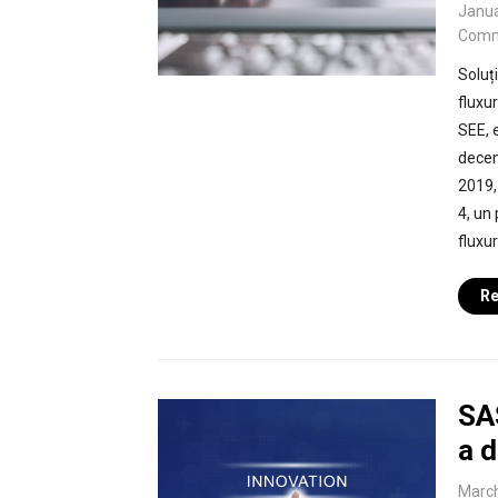
Janua
Comm
Soluț
fluxu
SEE, 
decem
2019,
4, un
fluxur
Re
SA
a d
March