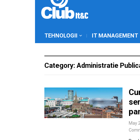
TEHNOLOGII
IT MANAGEMENT
Category: Administratie Public
Cum
ser
pan
May 2
Comm