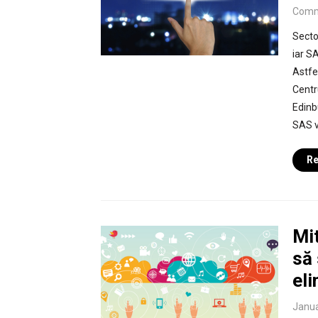
Comm
Sector
iar S
Astfe
Centr
Edinb
SAS va
Re
Mit
să 
eli
Janua