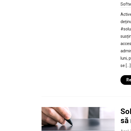
Soft
Activ
dețin
#solu
susți
acces
admini
luni,
se […]
Re
Sol
să 