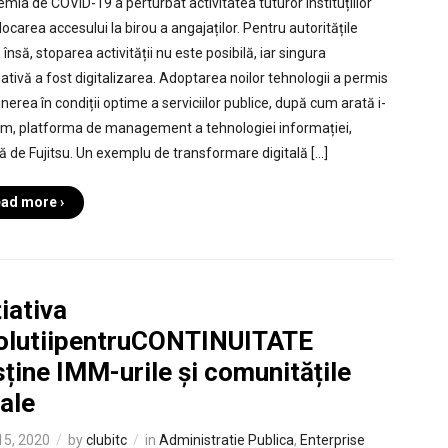
mia de COVID-19 a perturbat activitatea tuturor instituțiilor
locarea accesului la birou a angajaților. Pentru autoritățile
 însă, stoparea activității nu este posibilă, iar singura
nativă a fost digitalizarea. Adoptarea noilor tehnologii a permis
nerea în condiții optime a serviciilor publice, după cum arată i-
om, platforma de management a tehnologiei informației,
tă de Fujitsu. Un exemplu de transformare digitală […]
ad more ›
țiativa
olutiipentruCONTINUITATE
ține IMM-urile și comunitățile
ale
 15, 2020
by
clubitc
in
Administratie Publica
,
Enterprise