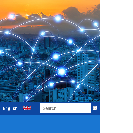
Search
English
for: