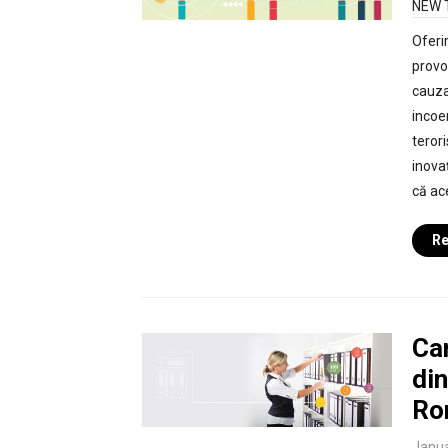
NEW 
Oferir
provo
cauza
incoer
teror
inovaț
că ac
Re
Car
din
Ro
Janua