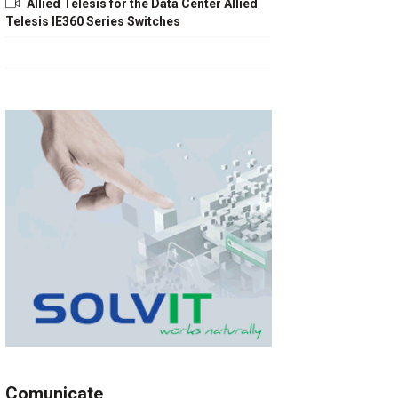
Allied Telesis for the Data Center Allied
Telesis IE360 Series Switches
Comunicate