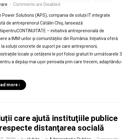
ware
Comments are Disabled
e Power Solutions (APS), compania de soluții IT integrate
ută de antreprenorul Cătălin Chiș, lansează
tiipentruCONTINUITATE – initiativă antreprenorială de
nere a IMM-urilor și comunităților din România. Inițiativa oferă
 la soluții concrete de suport pe care antreprenorii,
strațiile locale și cetățenii le pot folosi gratuit în următoarele 3
 pentru a depăși mai ușor perioada prin care trecem, adaptându-
ad more ›
uții care ajută instituţiile publice
respecte distanţarea socială