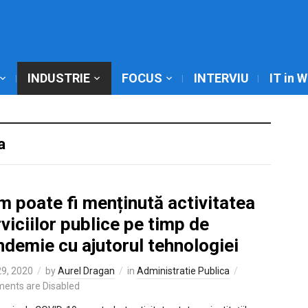
INDUSTRIE
FOCUS
INTERVIU
IT in 
a
 poate fi menținută activitatea
viciilor publice pe timp de
demie cu ajutorul tehnologiei
9, 2020
by
Aurel Dragan
in
Administratie Publica
ents are Disabled