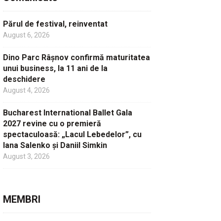
Părul de festival, reinventat
August 6, 2026
Dino Parc Râșnov confirmă maturitatea
unui business, la 11 ani de la
deschidere
August 4, 2026
Bucharest International Ballet Gala
2027 revine cu o premieră
spectaculoasă: „Lacul Lebedelor”, cu
Iana Salenko și Daniil Simkin
August 3, 2026
MEMBRI