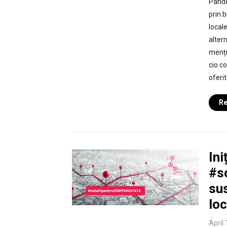
Pande
prin b
locale
alter
menți
cio.c
oferi
Re
Ini
#s
sus
loc
April