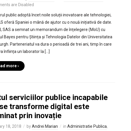
ents are Disabled
ul public adoptă încet noile soluții inovatoare ale tehnologiei,
AS oferă Spaniei o mână de ajutor cu o nouă inițiativă de date.
l, SAS a semnat un memorandum de înțelegere (MoU) cu
ul Bayes pentru Știința și Tehnologia Datelor din Universitatea
urgh. Parteneriatul va dura o perioadă de trei ani, timp în care
 înființa un laborator la […]
ad more ›
ul serviciilor publice incapabile
se transforme digital este
minat prin inovație
ry 18, 2018
by
Andrei Marian
in
Administratie Publica
,