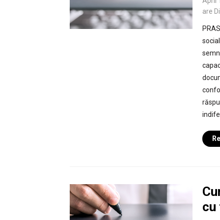
April
are D
PRAS 
social
semnă
capac
docum
confo
răspu
indife
Re
Cum
cu