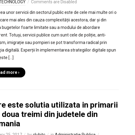
TECHNOLOGY
Comments are Disabled
ea unor servicii din sectorul public este de cele mai multe ori o
care mai ales din cauza complexității acestora, dar și din
 bugetelor foarte limitate sau a modului de abordare
ent. Totuși, servicii publice cum sunt cele de poliție, anti-
ism, imigrație sau pompieri se pot transforma radical prin
ia digitală. Experții în implementarea strategiilor digitale spun
este […]
ad more ›
e este solutia utilizata in primarii
 doua treimi din judetele din
mania
ry 25, 2017
by
clubitc
in
Administratie Publica