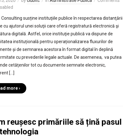
 15, 2020
by
clubitc
in
Administratie Publica
Comments
isabled
Consulting susține instituţiile publice în respectarea distanţării
e cu ajutorul unei soluţii care oferă registratură electronică şi
tura digitală. Astfel, orice instituţie publică va dispune de
itatea instituțională pentru operaționalizarea fluxurilor de
ente și de semnarea acestora în format digital în deplină
rmitate cu prevederile legale actuale. De asemenea, va putea
nde cetăţenilor tot cu documente semnate electronic,
rent […]
ad more ›
 reușesc primăriile să țină pasul
 tehnologia