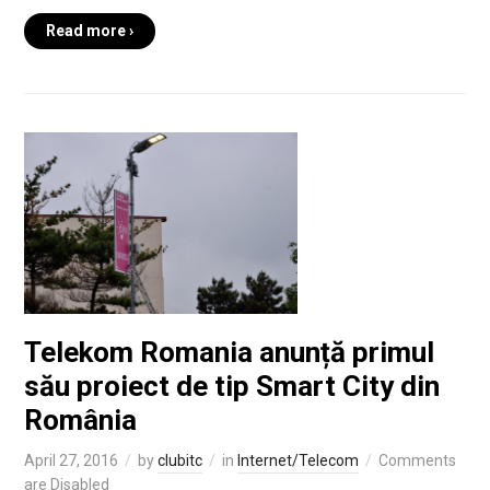
Read more ›
Telekom Romania anunță primul
său proiect de tip Smart City din
România
April 27, 2016
by
clubitc
in
Internet/Telecom
Comments
are Disabled