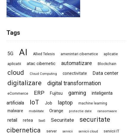
Tags
AI
5G
Allied Telesis
amenintari cibernetice
aplicatie
automatizare
atac cibernetic
aplicatii
Blockchain
cloud
Data center
conectivitate
Cloud Computing
digitalizare
digital transformation
ERP
gaming
Fujitsu
inteligenta
eCommerce
IoT
laptop
artificiala
Job
machine learning
Orange
malware
mobilitate
protectie date
ransomware
securitate
Securitate
retail
retea
SaaS
cibernetica
server
servicii IT
servicii
servicii cloud