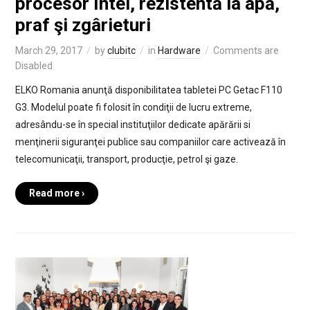
procesor Intel, rezistentă la apă,
praf şi zgârieturi
March 29, 2017
by
clubitc
in
Hardware
Comments are
Disabled
ELKO Romania anunţă disponibilitatea tabletei PC Getac F110
G3. Modelul poate fi folosit în condiţii de lucru extreme,
adresându-se în special instituţiilor dedicate apărării si
menţinerii siguranţei publice sau companiilor care activează în
telecomunicaţii, transport, producţie, petrol şi gaze.
Read more ›