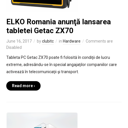
ELKO Romania anunţă lansarea
tabletei Getac ZX70
June 16, 2017
by
clubitc
in
Hardware
Comments are
Disabled
Tableta PC Getac ZX70 poate fi folosită în condiţii de lucru
extreme, adresându-se în special angajaţilor companiilor care
activează în telecomunicaţii şi transport.
Read more ›