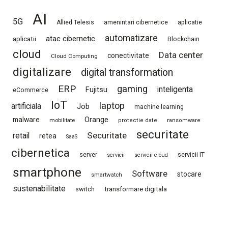
AI
5G
Allied Telesis
amenintari cibernetice
aplicatie
automatizare
atac cibernetic
aplicatii
Blockchain
cloud
Data center
conectivitate
Cloud Computing
digitalizare
digital transformation
ERP
gaming
Fujitsu
inteligenta
eCommerce
IoT
laptop
artificiala
Job
machine learning
Orange
malware
mobilitate
protectie date
ransomware
securitate
Securitate
retail
retea
SaaS
cibernetica
server
servicii IT
servicii
servicii cloud
smartphone
Software
stocare
smartwatch
sustenabilitate
switch
transformare digitala