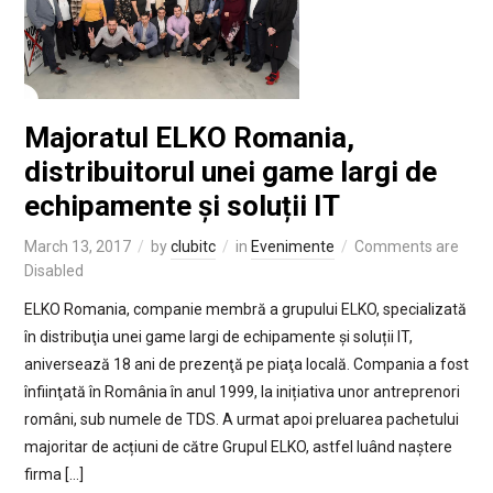
Majoratul ELKO Romania,
distribuitorul unei game largi de
echipamente și soluții IT
March 13, 2017
by
clubitc
in
Evenimente
Comments are
Disabled
ELKO Romania, companie membră a grupului ELKO, specializată
în distribuţia unei game largi de echipamente și soluții IT,
aniversează 18 ani de prezenţă pe piaţa locală. Compania a fost
înfiinţată în România în anul 1999, la inițiativa unor antreprenori
români, sub numele de TDS. A urmat apoi preluarea pachetului
majoritar de acțiuni de către Grupul ELKO, astfel luând naștere
firma […]