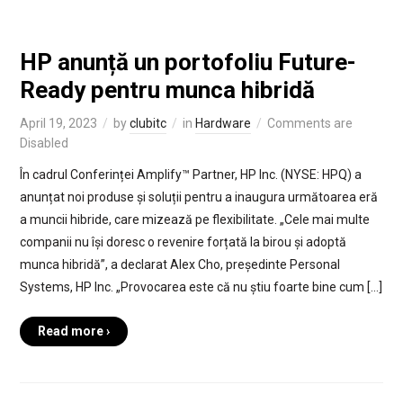
HP anunță un portofoliu Future-
Ready pentru munca hibridă
April 19, 2023
by
clubitc
in
Hardware
Comments are
Disabled
În cadrul Conferinței Amplify™ Partner, HP Inc. (NYSE: HPQ) a
anunțat noi produse și soluții pentru a inaugura următoarea eră
a muncii hibride, care mizează pe flexibilitate. „Cele mai multe
companii nu își doresc o revenire forțată la birou și adoptă
munca hibridă”, a declarat Alex Cho, președinte Personal
Systems, HP Inc. „Provocarea este că nu știu foarte bine cum […]
Read more ›