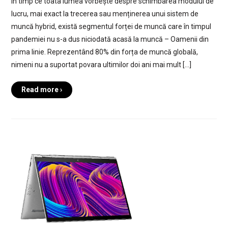
În timp ce toata lumea vorbește despre schimbarea modului de
lucru, mai exact la trecerea sau menținerea unui sistem de
muncă hybrid, există segmentul forței de muncă care în timpul
pandemiei nu s-a dus niciodată acasă la muncă – Oamenii din
prima linie. Reprezentând 80% din forța de muncă globală,
nimeni nu a suportat povara ultimilor doi ani mai mult […]
Read more ›