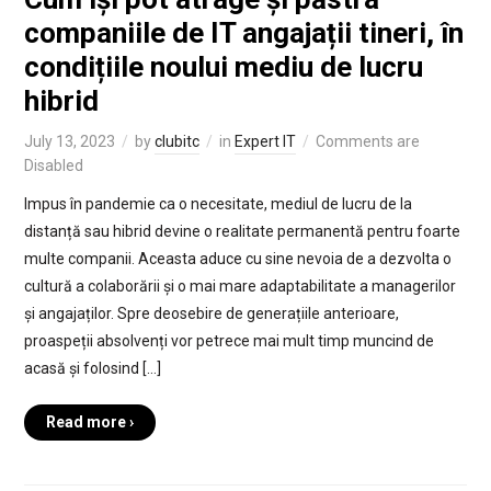
companiile de IT angajații tineri, în
condițiile noului mediu de lucru
hibrid
July 13, 2023
by
clubitc
in
Expert IT
Comments are
Disabled
Impus în pandemie ca o necesitate, mediul de lucru de la
distanță sau hibrid devine o realitate permanentă pentru foarte
multe companii. Aceasta aduce cu sine nevoia de a dezvolta o
cultură a colaborării și o mai mare adaptabilitate a managerilor
și angajaților. Spre deosebire de generațiile anterioare,
proaspeții absolvenți vor petrece mai mult timp muncind de
acasă și folosind […]
Read more ›