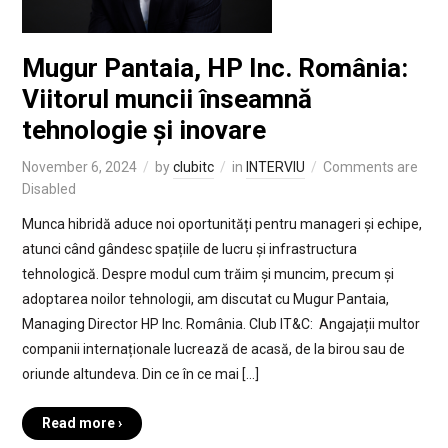
Mugur Pantaia, HP Inc. România:
Viitorul muncii înseamnă
tehnologie și inovare
November 6, 2024
by
clubitc
in
INTERVIU
Comments are
Disabled
Munca hibridă aduce noi oportunități pentru manageri și echipe,
atunci când gândesc spațiile de lucru și infrastructura
tehnologică. Despre modul cum trăim și muncim, precum și
adoptarea noilor tehnologii, am discutat cu Mugur Pantaia,
Managing Director HP Inc. România. Club IT&C: Angajații multor
companii internaționale lucrează de acasă, de la birou sau de
oriunde altundeva. Din ce în ce mai […]
Read more ›