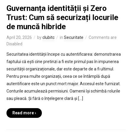
Guvernanța identității și Zero
Trust: Cum să securizați locurile
de muncă hibride
April 20, 2026
by
clubitc
in
Securitate
Comments are
Disabled
Securitatea identității începe cu autentificarea: demonstrarea
faptului că ești cine pretinzi a fi este primul pas în impunerea
securității organizaționale, dar este departe de a fi ultimul.
Pentru prea multe organizații, ceea ce se întâmplă după
autentificare este un punct mort major. Accesul este furnizat.
Conturile acumulează permisiuni. Oamenii își schimbă rolurile
sau pleacă. Și fără o înțelegere clară și […]
Read more ›