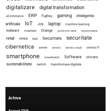
digitalizare
digital transformation
ERP
gaming
Fujitsu
inteligenta
eCommerce
IoT
laptop
artificiala
Job
machine learning
Orange
malware
mobilitate
protectie date
ransomware
securitate
Securitate
retail
retea
SaaS
cibernetica
server
servicii IT
servicii
servicii cloud
smartphone
Software
stocare
smartwatch
sustenabilitate
switch
transformare digitala
Arhiva
August 2026