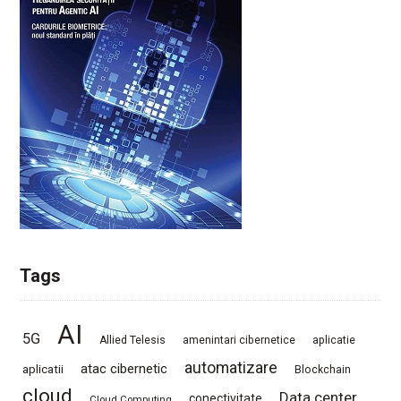
Tags
AI
5G
Allied Telesis
amenintari cibernetice
aplicatie
automatizare
atac cibernetic
aplicatii
Blockchain
cloud
Data center
conectivitate
Cloud Computing