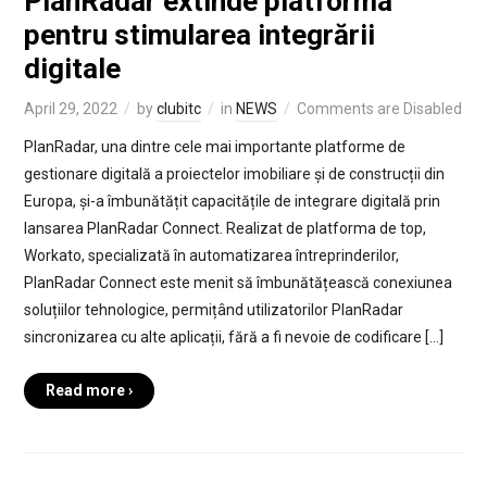
PlanRadar extinde platforma
pentru stimularea integrării
digitale
April 29, 2022
by
clubitc
in
NEWS
Comments are Disabled
PlanRadar, una dintre cele mai importante platforme de
gestionare digitală a proiectelor imobiliare și de construcții din
Europa, și-a îmbunătățit capacitățile de integrare digitală prin
lansarea PlanRadar Connect. Realizat de platforma de top,
Workato, specializată în automatizarea întreprinderilor,
PlanRadar Connect este menit să îmbunătățească conexiunea
soluțiilor tehnologice, permițând utilizatorilor PlanRadar
sincronizarea cu alte aplicații, fără a fi nevoie de codificare […]
Read more ›