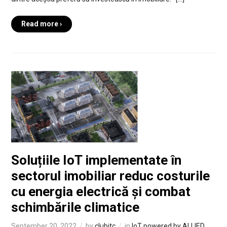
Read more ›
Soluțiile IoT implementate în
sectorul imobiliar reduc costurile
cu energia electrică și combat
schimbările climatice
September 20, 2022
by
clubitc
in
IoT powered by ALLIED