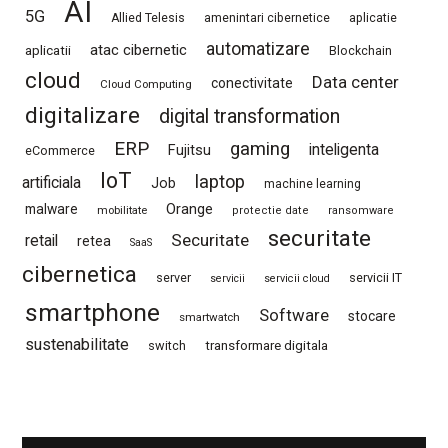
AI
5G
Allied Telesis
amenintari cibernetice
aplicatie
automatizare
atac cibernetic
aplicatii
Blockchain
cloud
Data center
conectivitate
Cloud Computing
digitalizare
digital transformation
ERP
gaming
Fujitsu
inteligenta
eCommerce
IoT
laptop
artificiala
Job
machine learning
Orange
malware
mobilitate
protectie date
ransomware
securitate
Securitate
retail
retea
SaaS
cibernetica
server
servicii IT
servicii
servicii cloud
smartphone
Software
stocare
smartwatch
sustenabilitate
switch
transformare digitala