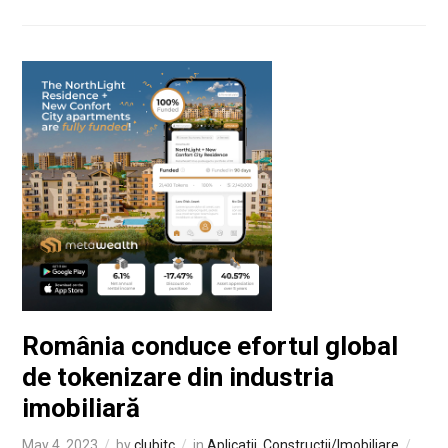
România conduce efortul global
de tokenizare din industria
imobiliară
May 4, 2023
by
clubitc
in
Aplicatii
,
Constructii/Imobiliare