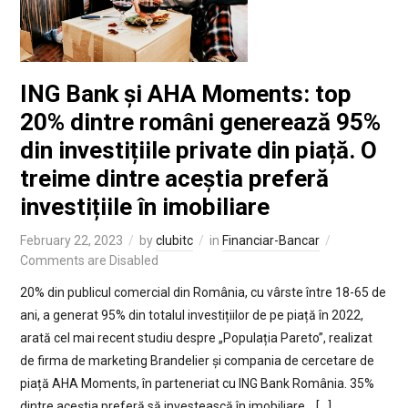
ING Bank și AHA Moments: top
20% dintre români generează 95%
din investițiile private din piață. O
treime dintre aceștia preferă
investițiile în imobiliare
February 22, 2023
by
clubitc
in
Financiar-Bancar
Comments are Disabled
20% din publicul comercial din România, cu vârste între 18-65 de
ani, a generat 95% din totalul investițiilor de pe piață în 2022,
arată cel mai recent studiu despre „Populația Pareto”, realizat
de firma de marketing Brandelier și compania de cercetare de
piață AHA Moments, în parteneriat cu ING Bank România. 35%
dintre aceștia preferă să investească în imobiliare. […]