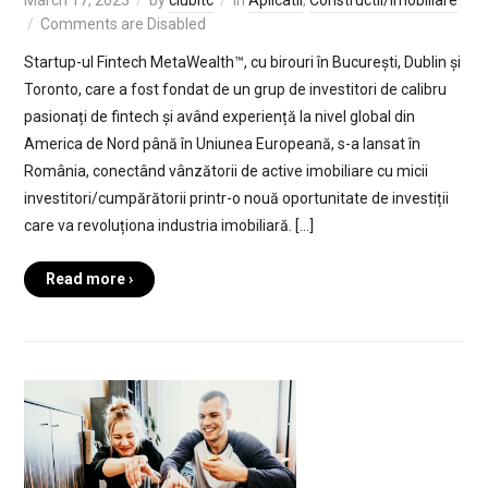
March 17, 2023
by
clubitc
in
Aplicatii
,
Constructii/Imobiliare
Comments are Disabled
Startup-ul Fintech MetaWealth™, cu birouri în București, Dublin și
Toronto, care a fost fondat de un grup de investitori de calibru
pasionați de fintech și având experiență la nivel global din
America de Nord până în Uniunea Europeană, s-a lansat în
România, conectând vânzătorii de active imobiliare cu micii
investitori/cumpărătorii printr-o nouă oportunitate de investiții
care va revoluționa industria imobiliară. […]
Read more ›