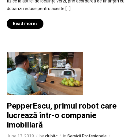
fizice la astfel de locuințe verzi, prin acordarea de finanțări cu
dobânzi reduse pentru aceste […]
Read more ›
PepperEscu, primul robot care
lucrează într-o companie
imobiliară
June 13, 2019
by
clubitc
in
Servicii Profesionale