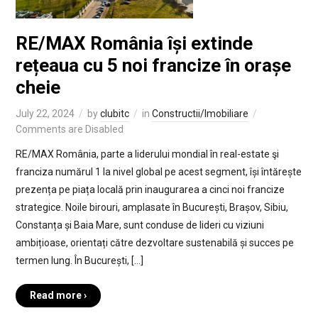
RE/MAX România își extinde
rețeaua cu 5 noi francize în orașe
cheie
July 22, 2024
by
clubitc
in
Constructii/Imobiliare
Comments are Disabled
RE/MAX România, parte a liderului mondial în real-estate şi
franciza numărul 1 la nivel global pe acest segment, își întărește
prezența pe piața locală prin inaugurarea a cinci noi francize
strategice. Noile birouri, amplasate în București, Brașov, Sibiu,
Constanța și Baia Mare, sunt conduse de lideri cu viziuni
ambițioase, orientați către dezvoltare sustenabilă și succes pe
termen lung. În București, […]
Read more ›