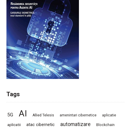
Tags
AI
5G
Allied Telesis
amenintari cibernetice
aplicatie
automatizare
atac cibernetic
aplicatii
Blockchain