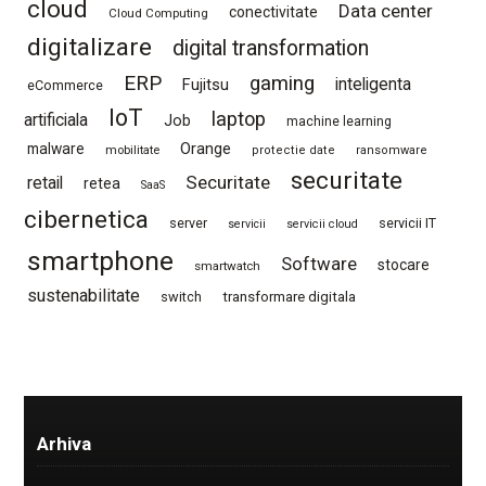
cloud
Data center
conectivitate
Cloud Computing
digitalizare
digital transformation
ERP
gaming
Fujitsu
inteligenta
eCommerce
IoT
laptop
artificiala
Job
machine learning
Orange
malware
mobilitate
protectie date
ransomware
securitate
Securitate
retail
retea
SaaS
cibernetica
server
servicii IT
servicii
servicii cloud
smartphone
Software
stocare
smartwatch
sustenabilitate
switch
transformare digitala
Arhiva