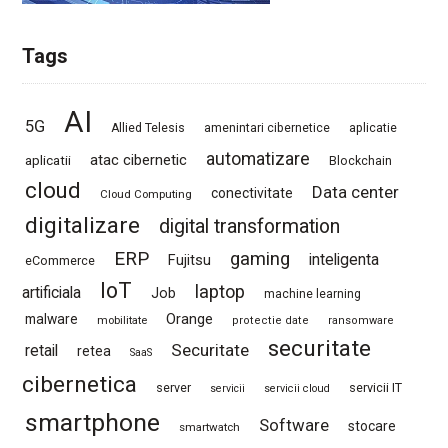
Tags
AI
5G
Allied Telesis
amenintari cibernetice
aplicatie
automatizare
atac cibernetic
aplicatii
Blockchain
cloud
Data center
conectivitate
Cloud Computing
digitalizare
digital transformation
ERP
gaming
Fujitsu
inteligenta
eCommerce
IoT
laptop
artificiala
Job
machine learning
Orange
malware
mobilitate
protectie date
ransomware
securitate
Securitate
retail
retea
SaaS
cibernetica
server
servicii IT
servicii
servicii cloud
smartphone
Software
stocare
smartwatch