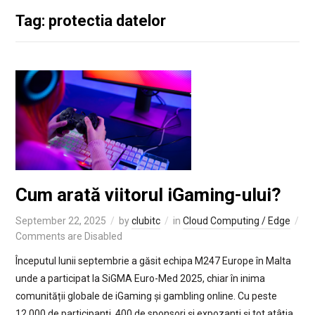
Tag: protectia datelor
Cum arată viitorul iGaming-ului?
September 22, 2025
by
clubitc
in
Cloud Computing / Edge
Comments are Disabled
Începutul lunii septembrie a găsit echipa M247 Europe în Malta
unde a participat la SiGMA Euro-Med 2025, chiar în inima
comunității globale de iGaming și gambling online. Cu peste
12.000 de participanți, 400 de sponsori și expozanți și tot atâția