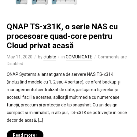
QNAP TS-x31K, o serie NAS cu
procesoare quad-core pentru
Cloud privat acasă
May 11, 2020
by
clubitc
in
COMUNICATE
Comments are
Disabled
QNAP Systems a lansat gama de servere NAS TS-x31K
(incluzând modele cu 1, 2 sau 4 sertare), ce oferă backup și
managementul centralizat de date, partajarea fișierelor și
accesul facil la acestea, aplicații multimedia cu numeroase
funcții, preccum și protecția de tip snapshot. Cu un design
compact și minimalist, în alb pur, TS-x31K se potrivește în orice
decor de acasă, […]
Read more ›