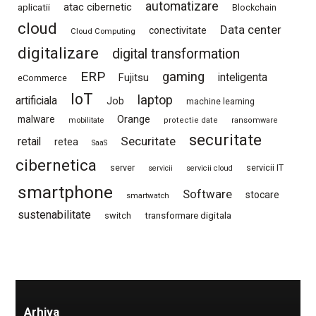
automatizare
atac cibernetic
aplicatii
Blockchain
cloud
Data center
conectivitate
Cloud Computing
digitalizare
digital transformation
ERP
gaming
Fujitsu
inteligenta
eCommerce
IoT
laptop
artificiala
Job
machine learning
Orange
malware
mobilitate
protectie date
ransomware
securitate
Securitate
retail
retea
SaaS
cibernetica
server
servicii IT
servicii
servicii cloud
smartphone
Software
stocare
smartwatch
sustenabilitate
switch
transformare digitala
Arhiva