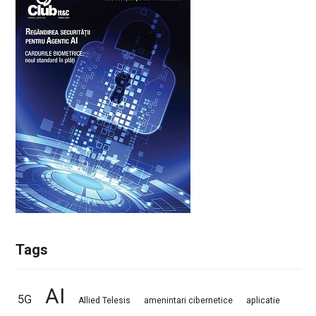
Tags
AI
5G
Allied Telesis
amenintari cibernetice
aplicatie