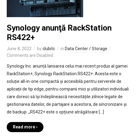
Synology anunţă RackStation
RS422+
June 8, 2022
by
clubitc
in
Data Center / Storage
Comments are Disabled
Synology Inc. anunță lansarea celui mai recent produs al gamei
RackStation+, Synology RackStation RS422+. Acesta este o
soluție all-in-one compactă și accesibilă pentru serverele de
aplicații de tip edge, pentru companii mici și utilizatori individuali
care doresc să își îndeplinească necesitățile zilnice legate de
gestionarea datelor, de partajare a acestora, de sincronizare și
de backup. „RS422+ este o opțiune atrăgătoare […]
Read more ›