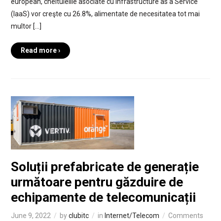
european, cheltuielile asociate cu Infrastructure as a Service
(IaaS) vor creşte cu 26.8%, alimentate de necesitatea tot mai
multor […]
Read more ›
Soluții prefabricate de generație
următoare pentru găzduire de
echipamente de telecomunicații
June 9, 2022
by
clubitc
in
Internet/Telecom
Comments