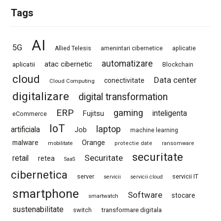
Tags
AI
5G
Allied Telesis
amenintari cibernetice
aplicatie
automatizare
atac cibernetic
aplicatii
Blockchain
cloud
Data center
conectivitate
Cloud Computing
digitalizare
digital transformation
ERP
gaming
Fujitsu
inteligenta
eCommerce
IoT
laptop
artificiala
Job
machine learning
Orange
malware
mobilitate
protectie date
ransomware
securitate
Securitate
retail
retea
SaaS
cibernetica
server
servicii IT
servicii
servicii cloud
smartphone
Software
stocare
smartwatch
sustenabilitate
switch
transformare digitala