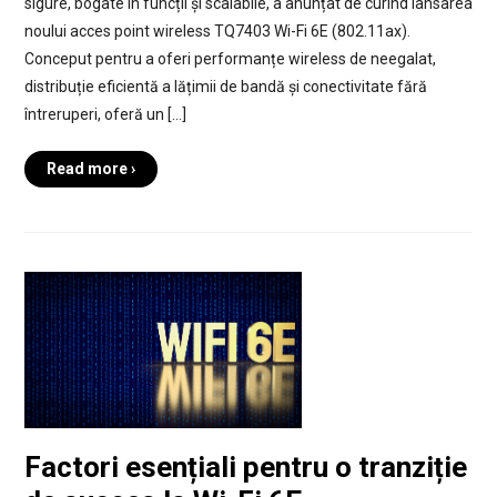
sigure, bogate în funcții și scalabile, a anunțat de curînd lansarea
noului acces point wireless TQ7403 Wi-Fi 6E (802.11ax).
Conceput pentru a oferi performanțe wireless de neegalat,
distribuție eficientă a lățimii de bandă și conectivitate fără
întreruperi, oferă un […]
Read more ›
Factori esențiali pentru o tranziție