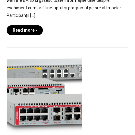
with the BAND și găsesc toate informațiile utile despre
eveniment cum ar fi line-up-ul și programul pe ore al trupelor.
Participanții […]
Read more ›