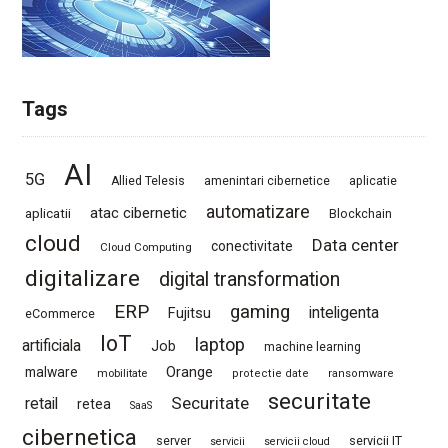
Tags
AI
5G
Allied Telesis
amenintari cibernetice
aplicatie
automatizare
atac cibernetic
aplicatii
Blockchain
cloud
Data center
conectivitate
Cloud Computing
digitalizare
digital transformation
ERP
gaming
Fujitsu
inteligenta
eCommerce
IoT
laptop
artificiala
Job
machine learning
Orange
malware
mobilitate
protectie date
ransomware
securitate
Securitate
retail
retea
SaaS
cibernetica
server
servicii IT
servicii
servicii cloud