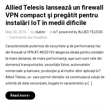
Allied Telesis lansează un firewall
VPN compact şi pregătit pentru
instalări IoT în medii dificile
May 30, 2016
by
clubitc
in
IoT powered by ALLIED TELESIS
Comments are Disabled
Caracteristicile puternice de securitate şi de performanţă fac
din firewall-ul VPN AT-AR2010V alegerea ideală pentru instalări
la mare distanţă, de mare performanţă, aşa cum sunt cele din
domeniul transporturilor, securității fizice, automatelor
comerciale și bancare, producţiei şi al multor altor aplicaţii IoT.
Allied Telesis, un care permit clienţilor să construiască soluţii de
schimb de date securizate, bogate în caracteristici şi […]
Read more ›