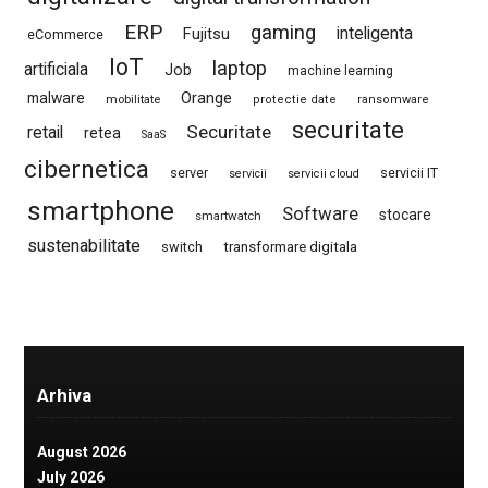
ERP
gaming
Fujitsu
inteligenta
eCommerce
IoT
laptop
artificiala
Job
machine learning
Orange
malware
mobilitate
protectie date
ransomware
securitate
Securitate
retail
retea
SaaS
cibernetica
server
servicii IT
servicii
servicii cloud
smartphone
Software
stocare
smartwatch
sustenabilitate
switch
transformare digitala
Arhiva
August 2026
July 2026