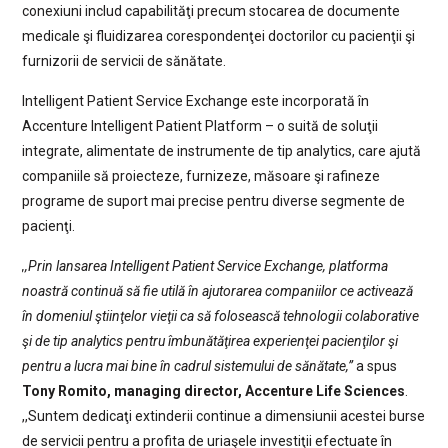
conexiuni includ capabilităţi precum stocarea de documente
medicale şi fluidizarea corespondenţei doctorilor cu pacienţii şi
furnizorii de servicii de sănătate.
Intelligent Patient Service Exchange este incorporată în
Accenture Intelligent Patient Platform – o suită de soluţii
integrate, alimentate de instrumente de tip analytics, care ajută
companiile să proiecteze, furnizeze, măsoare şi rafineze
programe de suport mai precise pentru diverse segmente de
pacienţi.
,,Prin lansarea Intelligent Patient Service Exchange, platforma
noastră continuă să fie utilă în ajutorarea companiilor ce activează
în domeniul ştiinţelor vieţii ca să folosească tehnologii colaborative
şi de tip analytics pentru îmbunătăţirea experienţei pacienţilor şi
pentru a lucra mai bine în cadrul sistemului de sănătate,”
a spus
Tony Romito, managing director, Accenture Life Sciences
.
,,Suntem dedicaţi extinderii continue a dimensiunii acestei burse
de servicii pentru a profita de uriaşele investiţii efectuate în