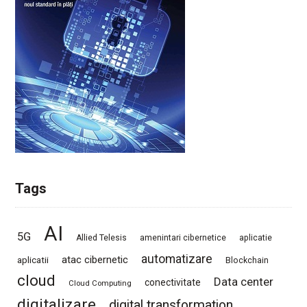
Tags
AI
5G
Allied Telesis
amenintari cibernetice
aplicatie
automatizare
atac cibernetic
aplicatii
Blockchain
cloud
Data center
conectivitate
Cloud Computing
digitalizare
digital transformation