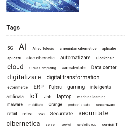
Tags
AI
5G
Allied Telesis
amenintari cibernetice
aplicatie
automatizare
atac cibernetic
aplicatii
Blockchain
cloud
Data center
conectivitate
Cloud Computing
digitalizare
digital transformation
ERP
gaming
Fujitsu
inteligenta
eCommerce
IoT
laptop
artificiala
Job
machine learning
Orange
malware
mobilitate
protectie date
ransomware
securitate
Securitate
retail
retea
SaaS
cibernetica
server
servicii IT
servicii
servicii cloud