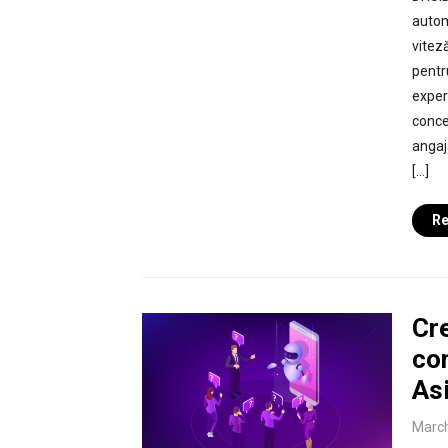
autom
viteză
pentr
exper
conce
angaja
[…]
Re
Cr
con
Asi
March