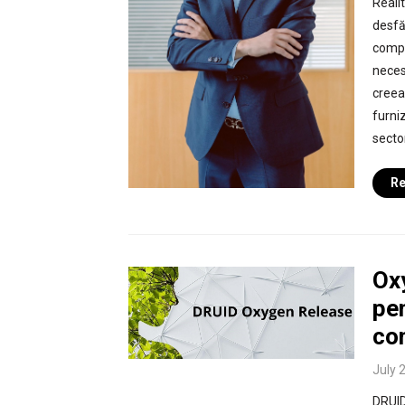
Reali
desfă
compan
neces
creea
furniz
sector
Re
Ox
pen
co
July 
DRUID