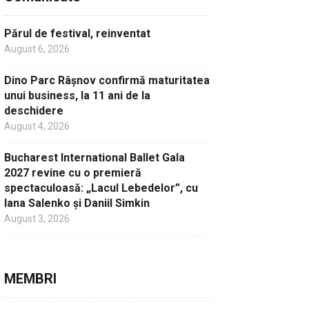
Părul de festival, reinventat
August 6, 2026
Dino Parc Râșnov confirmă maturitatea
unui business, la 11 ani de la
deschidere
August 4, 2026
Bucharest International Ballet Gala
2027 revine cu o premieră
spectaculoasă: „Lacul Lebedelor”, cu
Iana Salenko și Daniil Simkin
August 3, 2026
MEMBRI