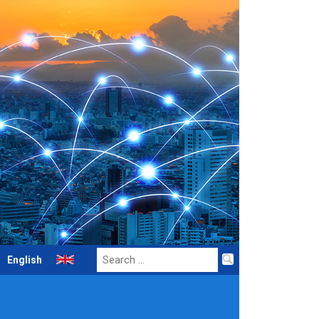
Search
English
for: