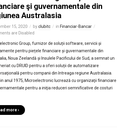
anciare şi guvernamentale din
giunea Australasia
mber 15, 2020
by
clubitc
in
Financiar-Bancar
ents are Disabled
lectronic Group, furnizor de soluții software, servicii și
amente pentru piețele financiare și guvernamentale din
alia, Noua Zeelandă și Insulele Pacificului de Sud, a semnat un
neriat cu DRUID pentru a oferi soluții de automatizare
rsaţională pentru companii din întreaga regiune Australasia.
din anul 1975, Microelectronic lucrează cu organizaţii financiare
vernamentale pentru a iniţia reduceri semnificative de costuri
ad more ›