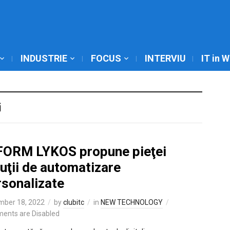
INDUSTRIE
FOCUS
INTERVIU
IT in 
i
FORM LYKOS propune pieţei
uţii de automatizare
rsonalizate
mber 18, 2022
by
clubitc
in
NEW TECHNOLOGY
ents are Disabled