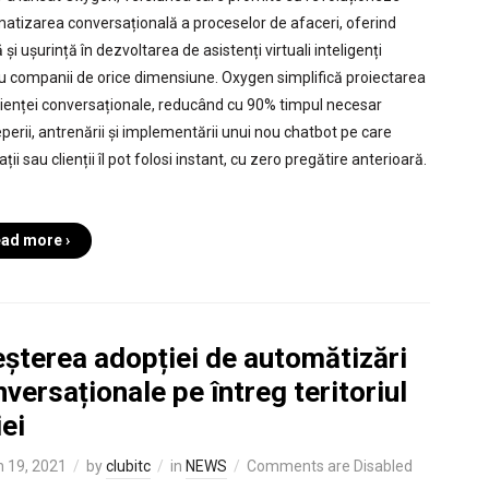
atizarea conversațională a proceselor de afaceri, oferind
 și ușurință în dezvoltarea de asistenți virtuali inteligenți
u companii de orice dimensiune. Oxygen simplifică proiectarea
ienței conversaționale, reducând cu 90% timpul necesar
perii, antrenării și implementării unui nou chatbot pe care
ții sau clienții îl pot folosi instant, cu zero pregătire anterioară.
ad more ›
eșterea adopției de automătizări
versaționale pe întreg teritoriul
ei
 19, 2021
by
clubitc
in
NEWS
Comments are Disabled