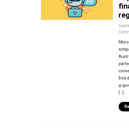
fin
re
Septe
Comm
Microe
echip
Austr
parte
conve
Încă 
şi gu
[…]
Re