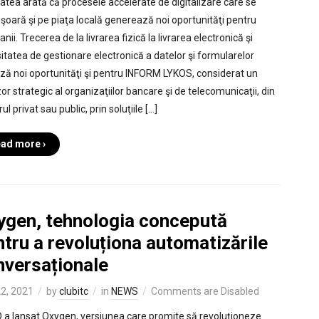
tatea arată că procesele accelerate de digitalizare care se
şoară şi pe piaţa locală generează noi oportunităţi pentru
ii. Trecerea de la livrarea fizică la livrarea electronică şi
itatea de gestionare electronică a datelor şi formularelor
ză noi oportunităţi şi pentru INFORM LYKOS, considerat un
or strategic al organizaţiilor bancare şi de telecomunicaţii, din
ul privat sau public, prin soluţiile […]
ad more ›
ygen, tehnologia concepută
tru a revoluționa automatizările
nversaționale
22, 2021
by
clubitc
in
NEWS
Comments are Disabled
 a lansat Oxygen, versiunea care promite să revoluționeze