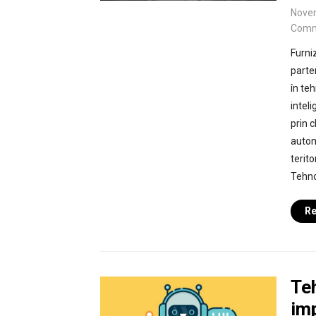
Nove
Comm
Furni
parte
în teh
intel
prin 
autom
terit
Tehno
Re
Te
imp