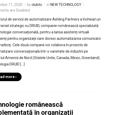
mber 11, 2020
by
clubitc
in
NEW TECHNOLOGY
ents are Disabled
zorul de servicii de automatizare Ashling Partners a încheiat un
neriat strategic cu DRUID, companie românească specializată
nologie conversațională, pentru a lansa asistenți virtuali
igenţi pentru organizații care doresc automatizarea comunicării
chatboţi. Cele două companii vor colabora în proiecte de
atizare conversaţională într-o varietate de industrii pe
oriul Americii de Nord (Statele Unite, Canada, Mexic, Greenland).
logia DRUID […]
ad more ›
hnologie românească
lementată în organizaţii