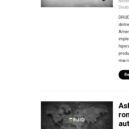
Nove
Disab
DRUID
dintre
Ameri
implem
hiper
produc
mai ri
Re
As
ro
au