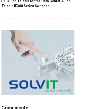
Allied Telesis for the Data Center Allied
Telesis IE360 Series Switches
Comunicate