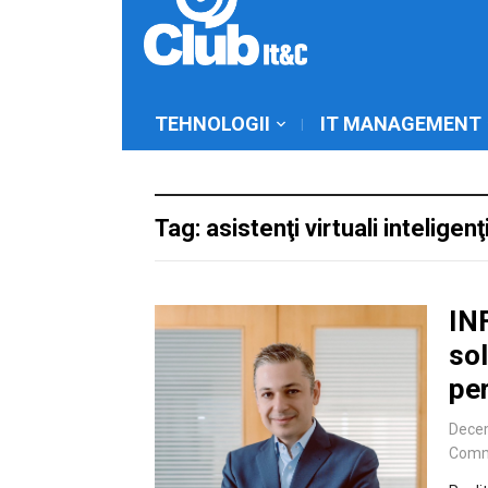
TEHNOLOGII
IT MANAGEMENT
Tag: asistenţi virtuali inteligenţ
IN
sol
pe
Dece
Comm