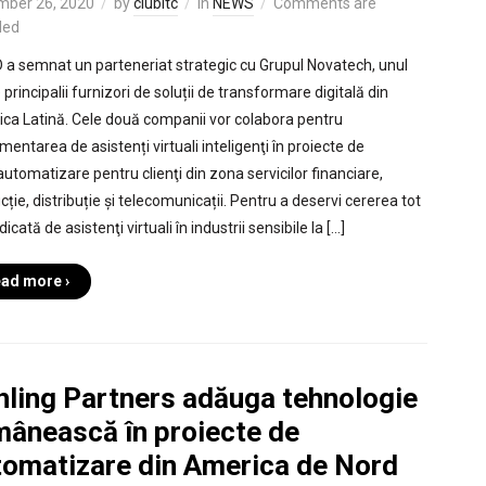
mber 26, 2020
by
clubitc
in
NEWS
Comments are
led
 a semnat un parteneriat strategic cu Grupul Novatech, unul
 principalii furnizori de soluții de transformare digitală din
ca Latină. Cele două companii vor colabora pentru
entarea de asistenți virtuali inteligenţi în proiecte de
automatizare pentru clienţi din zona servicilor financiare,
ție, distribuție și telecomunicații. Pentru a deservi cererea tot
dicată de asistenţi virtuali în industrii sensibile la […]
ad more ›
hling Partners adăuga tehnologie
mânească în proiecte de
tomatizare din America de Nord