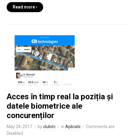
Read more ›
Acces în timp real la poziția și
datele biometrice ale
concurenților
May 24, 2017
by
clubitc
in
Aplicatii
Comments are
Disabled