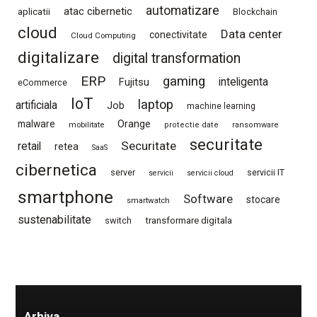
automatizare
atac cibernetic
aplicatii
Blockchain
cloud
Data center
conectivitate
Cloud Computing
digitalizare
digital transformation
ERP
gaming
Fujitsu
inteligenta
eCommerce
IoT
laptop
artificiala
Job
machine learning
Orange
malware
mobilitate
protectie date
ransomware
securitate
Securitate
retail
retea
SaaS
cibernetica
server
servicii IT
servicii
servicii cloud
smartphone
Software
stocare
smartwatch
sustenabilitate
switch
transformare digitala
Arhiva