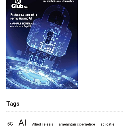
Tags
AI
5G
Allied Telesis
amenintari cibernetice
aplicatie