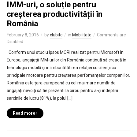
IMM-uri, o soluție pentru
creșterea productivității în
România
February 8, 2016
by
clubitc
in
Mobilitate
Comments are
Disabled
Conform unui studiu Ipsos MORI realizat pentru Microsoft în
Europa, angajații IMM-urilor din România continuă să creadă în
tehnologia mobilă și în îmbunătățirea relației cu clienții ca
principale motoare pentru creșterea perfomanțelor companiilor.
România este țara europeană cu cel mai mare număr de
angajați nevoiți să fie prezenți la birou pentru a-și îndeplini
sarcinile de lucru (81%), la polul […]
Read more ›