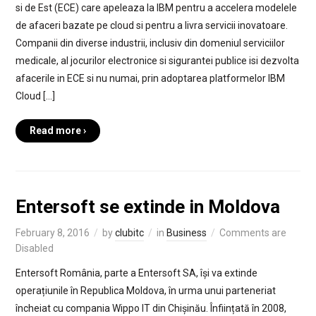
si de Est (ECE) care apeleaza la IBM pentru a accelera modelele
de afaceri bazate pe cloud si pentru a livra servicii inovatoare.
Companii din diverse industrii, inclusiv din domeniul serviciilor
medicale, al jocurilor electronice si sigurantei publice isi dezvolta
afacerile in ECE si nu numai, prin adoptarea platformelor IBM
Cloud […]
Read more ›
Entersoft se extinde in Moldova
February 8, 2016
by
clubitc
in
Business
Comments are
Disabled
Entersoft România, parte a Entersoft SA, își va extinde
operațiunile în Republica Moldova, în urma unui parteneriat
încheiat cu compania Wippo IT din Chișinău. Înființată în 2008,