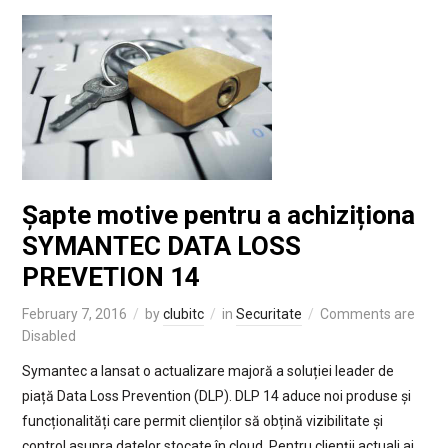
Șapte motive pentru a achiziționa
SYMANTEC DATA LOSS
PREVETION 14
February 7, 2016
by
clubitc
in
Securitate
Comments are
Disabled
Symantec a lansat o actualizare majoră a soluției leader de
piață Data Loss Prevention (DLP). DLP 14 aduce noi produse și
funcționalități care permit clienților să obțină vizibilitate și
control asupra datelor stocate în cloud. Pentru clienții actuali ai