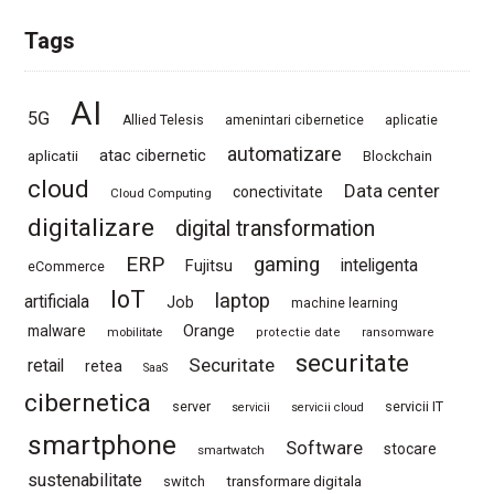
Tags
AI
5G
Allied Telesis
amenintari cibernetice
aplicatie
automatizare
atac cibernetic
aplicatii
Blockchain
cloud
Data center
conectivitate
Cloud Computing
digitalizare
digital transformation
ERP
gaming
Fujitsu
inteligenta
eCommerce
IoT
laptop
artificiala
Job
machine learning
Orange
malware
mobilitate
protectie date
ransomware
securitate
Securitate
retail
retea
SaaS
cibernetica
server
servicii IT
servicii
servicii cloud
smartphone
Software
stocare
smartwatch
sustenabilitate
switch
transformare digitala