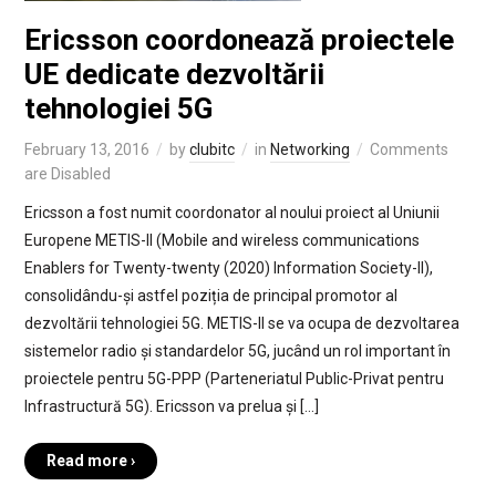
Ericsson coordonează proiectele
UE dedicate dezvoltării
tehnologiei 5G
February 13, 2016
by
clubitc
in
Networking
Comments
are Disabled
Ericsson a fost numit coordonator al noului proiect al Uniunii
Europene METIS-II (Mobile and wireless communications
Enablers for Twenty-twenty (2020) Information Society-II),
consolidându-și astfel poziția de principal promotor al
dezvoltării tehnologiei 5G. METIS-II se va ocupa de dezvoltarea
sistemelor radio și standardelor 5G, jucând un rol important în
proiectele pentru 5G-PPP (Parteneriatul Public-Privat pentru
Infrastructură 5G). Ericsson va prelua și […]
Read more ›