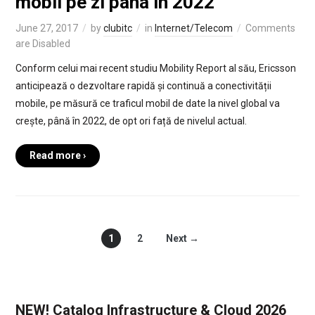
mobil pe zi pana in 2022
June 27, 2017
by
clubitc
in
Internet/Telecom
Comments
are Disabled
Conform celui mai recent studiu Mobility Report al său, Ericsson
anticipează o dezvoltare rapidă și continuă a conectivității
mobile, pe măsură ce traficul mobil de date la nivel global va
crește, până în 2022, de opt ori față de nivelul actual.
Read more ›
1
2
Next →
NEW! Catalog Infrastructure & Cloud 2026