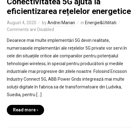
Conectivitatea 5G ajută la
eficientizarea rețelelor energetice
August 4, 2020
by
Andrei Marian
in
Energie&Utilitati
Comments are Disabled
Deoarece mai multe implementări 5G devin realitate,
numeroasele implementări ale rețelelor 5G private vor servi în
cele din situațiile critice ale companiilor pentru potențialul
tehnologiei wireless, în special pentru producătorii și mediile
industriale mai progresive din zilele noastre. Folosind Ericsson
Industry Connect 5G, ABB Power Grids integrează mai multe
soluții digitale în fabrica sa de transformatoare din Ludvika,
Suedia, pentru […]
Read more ›