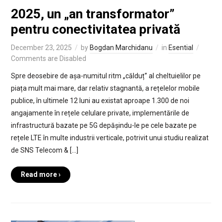
2025, un „an transformator”
pentru conectivitatea privată
December 23, 2025
by
Bogdan Marchidanu
in
Esential
Comments are Disabled
Spre deosebire de așa-numitul ritm „călduț” al cheltuielilor pe
piața mult mai mare, dar relativ stagnantă, a rețelelor mobile
publice, în ultimele 12 luni au existat aproape 1.300 de noi
angajamente în rețele celulare private, implementările de
infrastructură bazate pe 5G depășindu-le pe cele bazate pe
rețele LTE în multe industrii verticale, potrivit unui studiu realizat
de SNS Telecom & […]
Read more ›