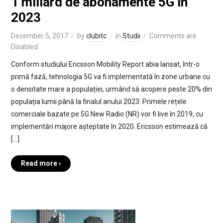
1 miliard de abonamente 5G în
2023
December 5, 2017
by
clubitc
in
Studii
Comments are
Disabled
Conform studiului Ericsson Mobility Report abia lansat, într-o
primă fază, tehnologia 5G va fi implementată în zone urbane cu
o densitate mare a populației, urmând să acopere peste 20% din
populația lumii până la finalul anului 2023. Primele rețele
comerciale bazate pe 5G New Radio (NR) vor fi live în 2019, cu
implementări majore așteptate în 2020. Ericsson estimează că
[…]
Read more ›