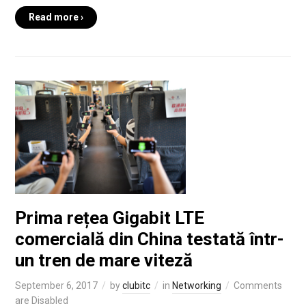
Read more ›
Prima rețea Gigabit LTE
comercială din China testată într-
un tren de mare viteză
September 6, 2017
by
clubitc
in
Networking
Comments
are Disabled