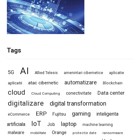
Tags
AI
5G
Allied Telesis
amenintari cibernetice
aplicatie
automatizare
atac cibernetic
aplicatii
Blockchain
cloud
Data center
conectivitate
Cloud Computing
digitalizare
digital transformation
ERP
gaming
Fujitsu
inteligenta
eCommerce
IoT
laptop
artificiala
Job
machine learning
Orange
malware
mobilitate
protectie date
ransomware