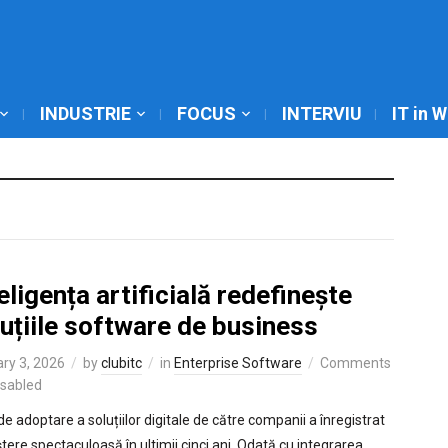
INDUSTRIE
FOCUS
INTERVIU
IT in 
eligența artificială redefinește
uțiile software de business
ry 3, 2026
by
clubitc
in
Enterprise Software
Comments
isabled
de adoptare a soluțiilor digitale de către companii a înregistrat
ștere spectaculoasă în ultimii cinci ani. Odată cu integrarea