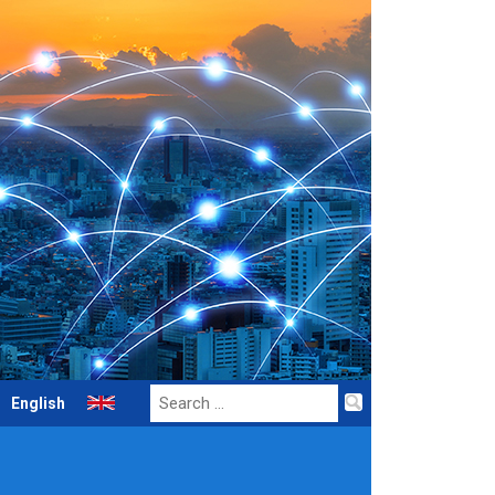
Search
English
for: