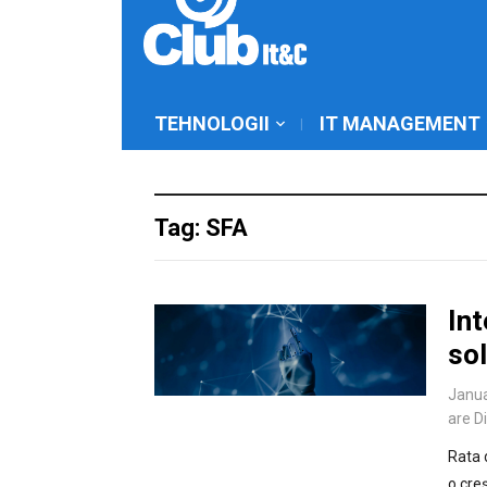
TEHNOLOGII
IT MANAGEMENT
Tag: SFA
Int
sol
Janua
are D
Rata 
o cre