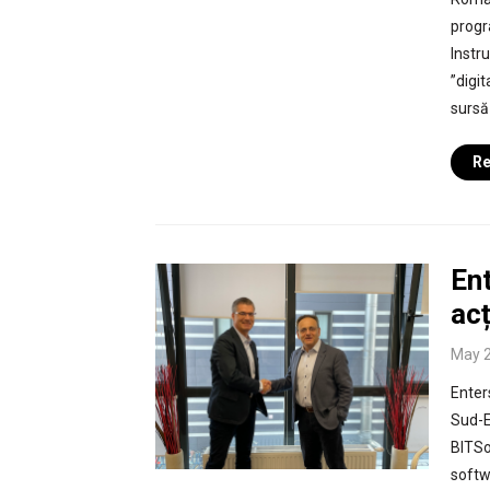
progr
Instr
”digi
sursă
Re
Ent
acț
May 2
Enters
Sud-E
BITSo
softw