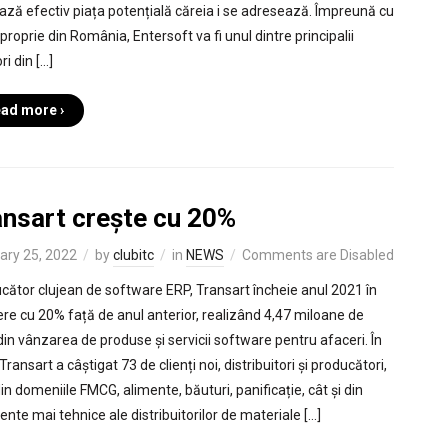
ază efectiv piața potențială căreia i se adresează. Împreună cu
a proprie din România, Entersoft va fi unul dintre principalii
ri din […]
ad more ›
ansart crește cu 20%
ary 25, 2022
by
clubitc
in
NEWS
Comments are Disabled
cător clujean de software ERP, Transart încheie anul 2021 în
ere cu 20% față de anul anterior, realizând 4,47 miloane de
din vânzarea de produse și servicii software pentru afaceri. În
ransart a câștigat 73 de clienți noi, distribuitori și producători,
in domeniile FMCG, alimente, băuturi, panificație, cât și din
nte mai tehnice ale distribuitorilor de materiale […]