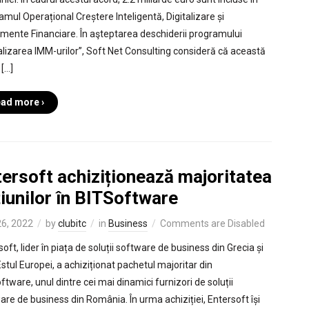
amul Operațional Creștere Inteligentă, Digitalizare și
umente Financiare. În aşteptarea deschiderii programului
talizarea IMM-urilor”, Soft Net Consulting consideră că această
 […]
ad more ›
ersoft achiziționează majoritatea
iunilor în BITSoftware
6, 2022
by
clubitc
in
Business
Comments are Disabled
oft, lider în piața de soluții software de business din Grecia și
stul Europei, a achiziționat pachetul majoritar din
ftware, unul dintre cei mai dinamici furnizori de soluții
are de business din România. În urma achiziției, Entersoft își