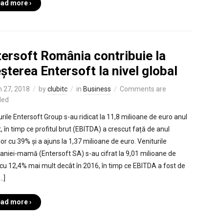
ad more ›
tersoft România contribuie la
șterea Entersoft la nivel global
 27, 2018
by
clubitc
in
Business
Comments are
led
urile Entersoft Group s-au ridicat la 11,8 milioane de euro anul
, în timp ce profitul brut (EBITDA) a crescut față de anul
or cu 39% și a ajuns la 1,37 milioane de euro. Veniturile
niei-mamă (Entersoft SA) s-au cifrat la 9,01 milioane de
 cu 12,4% mai mult decât în 2016, în timp ce EBITDA a fost de
…]
ad more ›