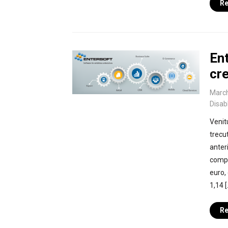
Re
En
cre
March
Disab
Venit
trecut
anteri
compa
euro,
1,14 [
Re