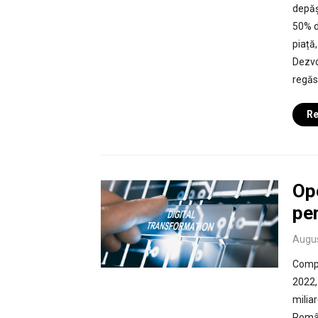
depăș
50% d
piață,
Dezvo
regăse
Re
Opo
pe
Augus
Compa
2022,
milia
Român