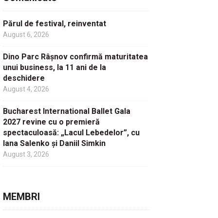
Părul de festival, reinventat
August 6, 2026
Dino Parc Râșnov confirmă maturitatea
unui business, la 11 ani de la
deschidere
August 4, 2026
Bucharest International Ballet Gala
2027 revine cu o premieră
spectaculoasă: „Lacul Lebedelor”, cu
Iana Salenko și Daniil Simkin
August 3, 2026
MEMBRI