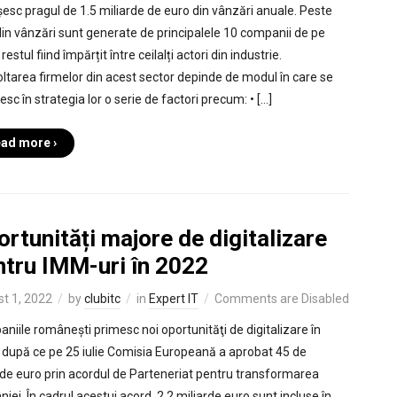
esc pragul de 1.5 miliarde de euro din vânzări anuale. Peste
in vânzări sunt generate de principalele 10 companii de pe
 restul fiind împărțit între ceilalți actori din industrie.
ltarea firmelor din acest sector depinde de modul în care se
sc în strategia lor o serie de factori precum: • […]
ad more ›
rtunități majore de digitalizare
ntru IMM-uri în 2022
t 1, 2022
by
clubitc
in
Expert IT
Comments are Disabled
niile românești primesc noi oportunităţi de digitalizare în
 după ce pe 25 iulie Comisia Europeană a aprobat 45 de
rde euro prin acordul de Parteneriat pentru transformarea
iei. În cadrul acestui acord, 2.2 miliarde euro sunt incluse în