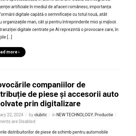
igenței artificiale în mediul de afaceri românesc, importanța
formării digitale capătă o semnificație cu totul nouă, atât
 organizațiile mari, cât și pentru întreprinderile mici și mijlocii.
ranziției digitale centrate pe AI reprezintă o provocare care, în
iile […]
ad more ›
ovocările companiilor de
tribuție de piese și accesorii auto
olvate prin digitalizare
ary 22, 2024
by
clubitc
in
NEW TECHNOLOGY
,
Productie
ents are Disabled
rile distribuitorilor de piese de schimb pentru automobile