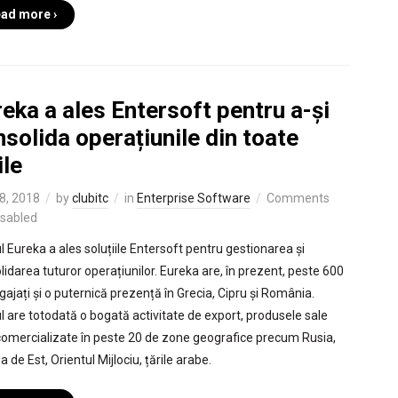
ad more ›
eka a ales Entersoft pentru a-și
solida operațiunile din toate
ile
8, 2018
by
clubitc
in
Enterprise Software
Comments
isabled
l Eureka a ales soluțiile Entersoft pentru gestionarea și
lidarea tuturor operațiunilor. Eureka are, în prezent, peste 600
gajați și o puternică prezență în Grecia, Cipru și România.
l are totodată o bogată activitate de export, produsele sale
 comercializate în peste 20 de zone geografice precum Rusia,
 de Est, Orientul Mijlociu, țările arabe.