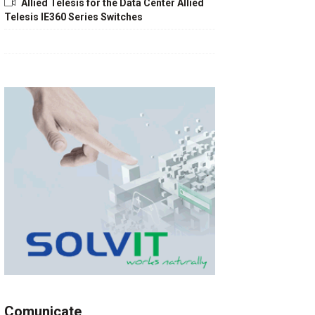
Allied Telesis for the Data Center Allied
Telesis IE360 Series Switches
Comunicate