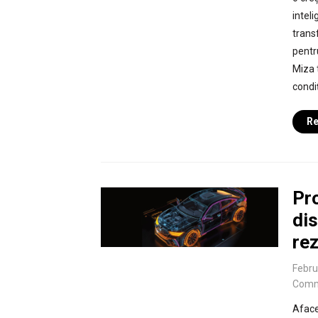
intel
trans
pentru
Miza t
condiț
Re
Pr
dis
rez
Febru
Comm
Aface