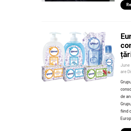
Re
Eur
con
țăr
June 
are D
Grupu
conso
de an
Grupu
fiind
Europa