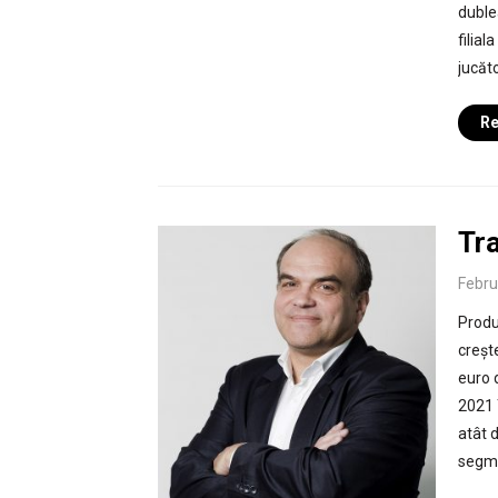
duble
filial
jucăto
Re
Tr
Febru
Produ
creșt
euro 
2021 T
atât d
segme