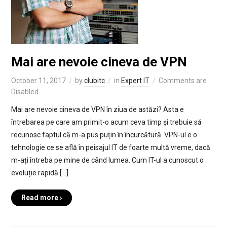
Mai are nevoie cineva de VPN
October 11, 2017
by
clubitc
in
Expert IT
Comments are
Disabled
Mai are nevoie cineva de VPN în ziua de astăzi? Asta e
întrebarea pe care am primit-o acum ceva timp și trebuie să
recunosc faptul că m-a pus puțin în încurcătură. VPN-ul e o
tehnologie ce se află în peisajul IT de foarte multă vreme, dacă
m-ați întreba pe mine de când lumea. Cum IT-ul a cunoscut o
evoluție rapidă […]
Read more ›