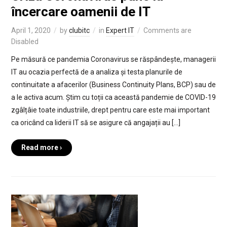
încercare oamenii de IT
April 1, 2020
by
clubitc
in
Expert IT
Comments are
Disabled
Pe măsură ce pandemia Coronavirus se răspândește, managerii
IT au ocazia perfectă de a analiza și testa planurile de
continuitate a afacerilor (Business Continuity Plans, BCP) sau de
a le activa acum. Știm cu toții ca această pandemie de COVID-19
zgâlțâie toate industriile, drept pentru care este mai important
ca oricând ca liderii IT să se asigure că angajații au […]
Read more ›