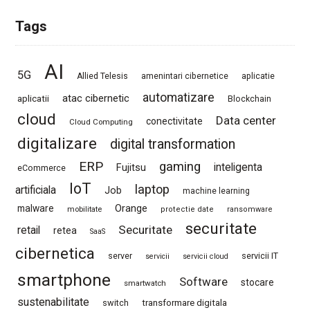
Tags
AI
5G
Allied Telesis
amenintari cibernetice
aplicatie
automatizare
atac cibernetic
aplicatii
Blockchain
cloud
Data center
conectivitate
Cloud Computing
digitalizare
digital transformation
ERP
gaming
Fujitsu
inteligenta
eCommerce
IoT
laptop
artificiala
Job
machine learning
Orange
malware
mobilitate
protectie date
ransomware
securitate
Securitate
retail
retea
SaaS
cibernetica
server
servicii IT
servicii
servicii cloud
smartphone
Software
stocare
smartwatch
sustenabilitate
switch
transformare digitala