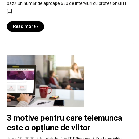
bază un număr de aproape 630 de interviuri cu profesionşti IT
[…]
Read more ›
3 motive pentru care telemunca
este o opțiune de viitor
June 19, 2020
by
clubitc
in
IT Efficiency / Sustainability
,