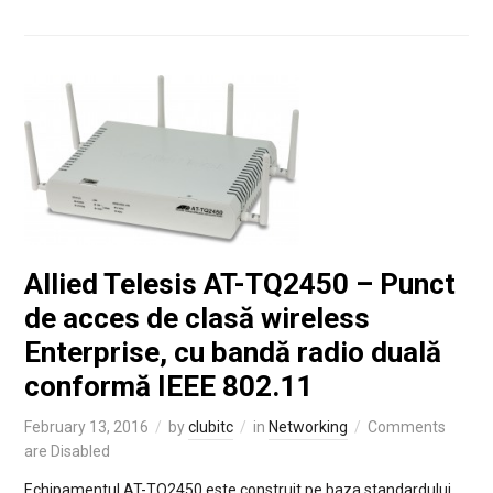
Allied Telesis AT-TQ2450 – Punct
de acces de clasă wireless
Enterprise, cu bandă radio duală
conformă IEEE 802.11
February 13, 2016
by
clubitc
in
Networking
Comments
are Disabled
Echipamentul AT-TQ2450 este construit pe baza standardului