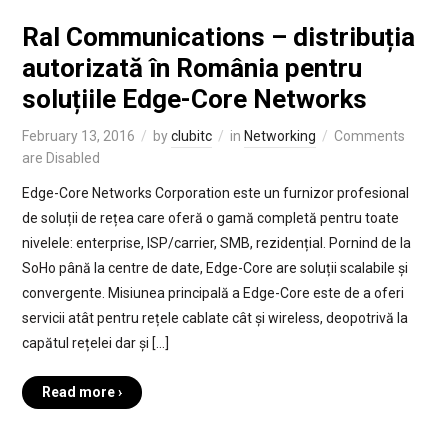
Ral Communications – distribuția
autorizată în România pentru
soluțiile Edge-Core Networks
February 13, 2016
by
clubitc
in
Networking
Comments
are Disabled
Edge-Core Networks Corporation este un furnizor profesional
de soluții de rețea care oferă o gamă completă pentru toate
nivelele: enterprise, ISP/carrier, SMB, rezidențial. Pornind de la
SoHo până la centre de date, Edge-Core are soluții scalabile și
convergente. Misiunea principală a Edge-Core este de a oferi
servicii atât pentru rețele cablate cât și wireless, deopotrivă la
capătul rețelei dar și […]
Read more ›