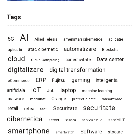
Tags
AI
5G
Allied Telesis
amenintari cibernetice
aplicatie
automatizare
atac cibernetic
aplicatii
Blockchain
cloud
Data center
conectivitate
Cloud Computing
digitalizare
digital transformation
ERP
gaming
Fujitsu
inteligenta
eCommerce
IoT
laptop
artificiala
Job
machine learning
Orange
malware
mobilitate
protectie date
ransomware
securitate
Securitate
retail
retea
SaaS
cibernetica
server
servicii IT
servicii
servicii cloud
smartphone
Software
stocare
smartwatch