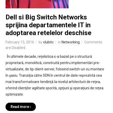
Dell si Big Switch Networks
sprijina departamentele IT in
adoptarea retelelor deschise
February 13, 2016
by
clubitc
in
Networking
Comments
are Disabled
În ultimele decade, reţelistica s-a bazat pe o structură
proprietară, monolitică, construită pentru implementări pre-
virtualizate, de tip client-server, folosind switch-uri cu montare
în şasiu. Tranziţia către SDN în centrul de date reprezintă cea
mai transformatoare tendinţă la nivelul arhitecturii de reţea,
oferind clienţilor agilitate sporită, opţiuni şi operaţiuni de reţea
optimizate.
Read more ›