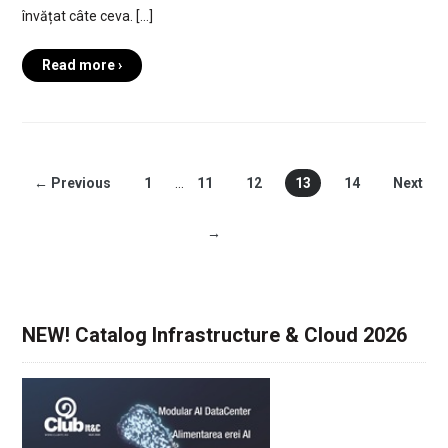
învățat câte ceva. […]
Read more ›
← Previous
1
…
11
12
13
14
Next
→
NEW! Catalog Infrastructure & Cloud 2026