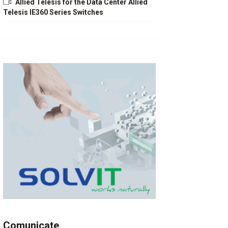
Allied Telesis for the Data Center Allied
Telesis IE360 Series Switches
Comunicate