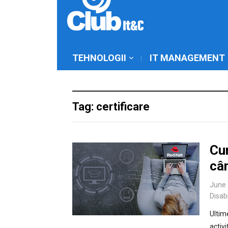
TEHNOLOGII
IT MANAGEMENT
Tag: certificare
Cum
câ
June 
Disab
Ultime
activi