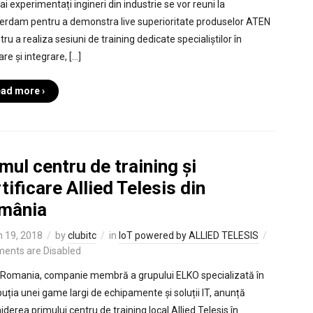
i experimentați ingineri din industrie se vor reuni la
rdam pentru a demonstra live superioritate produselor ATEN
tru a realiza sesiuni de training dedicate specialiștilor în
are și integrare, […]
ad more ›
mul centru de training și
tificare Allied Telesis din
mânia
 19, 2018
by
clubitc
in
IoT powered by ALLIED TELESIS
ents are Disabled
Romania, companie membră a grupului ELKO specializată în
ibuția unei game largi de echipamente și soluții IT, anunță
derea primului centru de training local Allied Telesis în