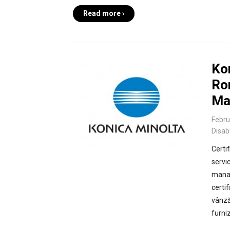
Read more ›
Ko
Ro
Ma
Febru
Disab
Certi
servi
manag
certi
vânzăr
furniz