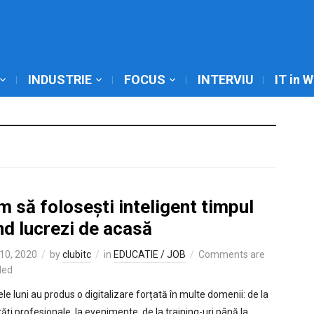
INDUSTRIE
FOCUS
INTERVIU
IT in 
 să folosești inteligent timpul
nd lucrezi de acasă
10, 2020
by
clubitc
in
EDUCATIE / JOB
Comments are
led
le luni au produs o digitalizare forțată în multe domenii: de la
tăți profesionale, la evenimente, de la training-uri până la