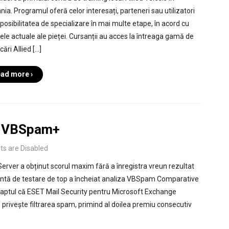
ia. Programul oferă celor interesați, parteneri sau utilizatori
, posibilitatea de specializare în mai multe etape, în acord cu
țele actuale ale pieței. Cursanții au acces la întreaga gamă de
icări Allied […]
ad more ›
ea VBSpam+
 are Disabled
rver a obținut scorul maxim fără a înregistra vreun rezultat
endentă de testare de top a încheiat analiza VBSpam Comparative
 faptul că ESET Mail Security pentru Microsoft Exchange
 privește filtrarea spam, primind al doilea premiu consecutiv