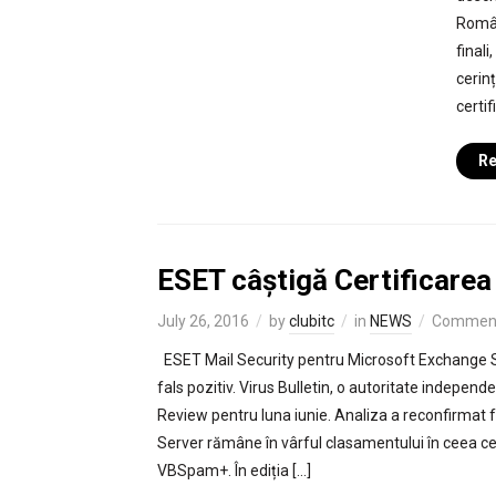
Român
finali
cerin
certif
Re
ESET câștigă Certificar
July 26, 2016
by
clubitc
in
NEWS
Comments
ESET Mail Security pentru Microsoft Exchange Se
fals pozitiv. Virus Bulletin, o autoritate indep
Review pentru luna iunie. Analiza a reconfirmat
Server rămâne în vârful clasamentului în ceea ce
VBSpam+. În ediția […]