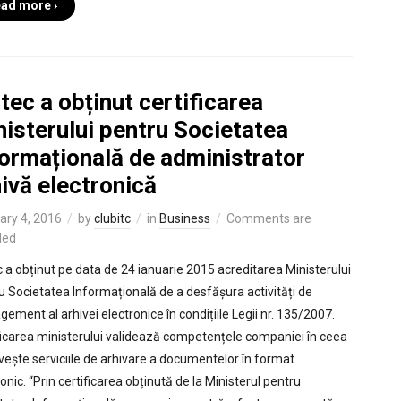
ad more ›
tec a obținut certificarea
isterului pentru Societatea
formațională de administrator
ivă electronică
ary 4, 2016
by
clubitc
in
Business
Comments are
led
c a obținut pe data de 24 ianuarie 2015 acreditarea Ministerului
u Societatea Informațională de a desfășura activități de
ement al arhivei electronice în condițiile Legii nr. 135/2007.
ficarea ministerului validează competențele companiei în ceea
ivește serviciile de arhivare a documentelor în format
onic. “Prin certificarea obținută de la Ministerul pentru