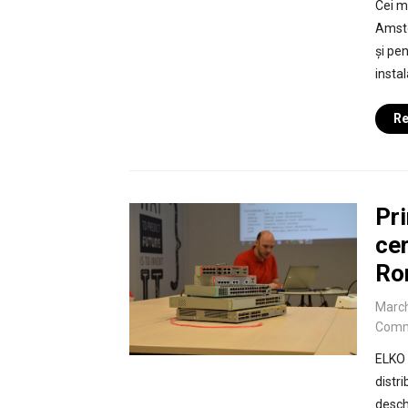
Cei ma
Amste
și pen
instal
Re
Pri
cer
Ro
March
Comm
ELKO 
distr
deschi