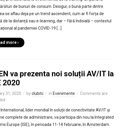
rături de bunuri de consum. Desigur, o bună parte dintre
ea se aflau deja pe un trend ascendent, cum ar fi forța de
 de la distanță sau e-learning, dar – fără îndoială – contextul
național al pandemiei COVID-19 […]
ad more ›
N va prezenta noi soluții AV/IT la
E 2020
ry 31, 2020
by
clubitc
in
Evenimente
Comments are
led
nternational, lider mondial în soluții de conectivitate AV/IT și
me complete de administrare, va participa din nou la Integrated
ms Europe (ISE), în perioada 11-14 februarie, în Amsterdam.