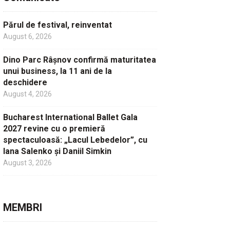
Părul de festival, reinventat
August 6, 2026
Dino Parc Râșnov confirmă maturitatea
unui business, la 11 ani de la
deschidere
August 4, 2026
Bucharest International Ballet Gala
2027 revine cu o premieră
spectaculoasă: „Lacul Lebedelor”, cu
Iana Salenko și Daniil Simkin
August 3, 2026
MEMBRI