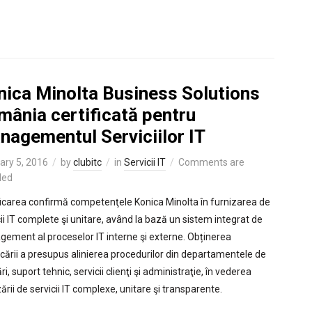
nica Minolta Business Solutions
mânia certificată pentru
nagementul Serviciilor IT
ary 5, 2016
by
clubitc
in
Servicii IT
Comments are
led
ficarea confirmă competenţele Konica Minolta în furnizarea de
cii IT complete şi unitare, având la bază un sistem integrat de
ement al proceselor IT interne şi externe. Obținerea
ficării a presupus alinierea procedurilor din departamentele de
i, suport tehnic, servicii clienţi şi administraţie, în vederea
ării de servicii IT complexe, unitare şi transparente.