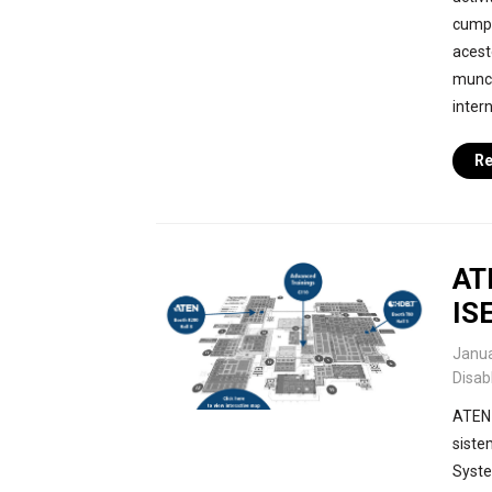
cumpă
acest
muncă
inter
Re
ATE
IS
Janua
Disab
ATEN I
siste
Syste