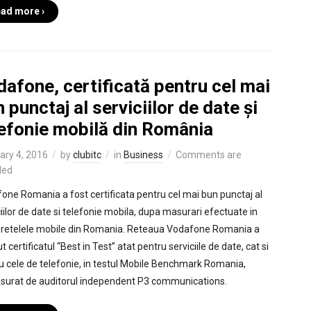
ad more ›
afone, certificată pentru cel mai
 punctaj al serviciilor de date și
lefonie mobilă din România
ary 4, 2016
by
clubitc
in
Business
Comments are
led
one Romania a fost certificata pentru cel mai bun punctaj al
ciilor de date si telefonie mobila, dupa masurari efectuate in
 retelele mobile din Romania. Reteaua Vodafone Romania a
t certificatul “Best in Test” atat pentru serviciile de date, cat si
u cele de telefonie, in testul Mobile Benchmark Romania,
surat de auditorul independent P3 communications.