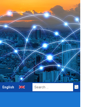
Search
English
for: