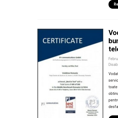
Re
Vod
bun
te
Febru
Disab
Vodaf
servi
toate
obtinu
pentr
desfa