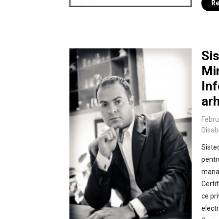
Re
Sis
Min
In
arh
Febru
Disab
Siste
pentr
manag
Certi
ce pr
electr